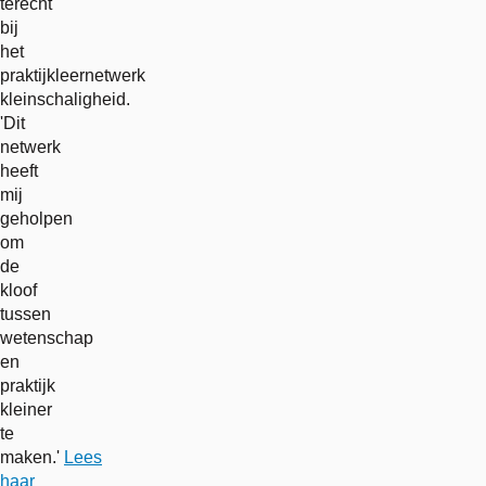
terecht
bij
het
praktijkleernetwerk
kleinschaligheid.
'Dit
netwerk
heeft
mij
geholpen
om
de
kloof
tussen
wetenschap
en
praktijk
kleiner
te
maken.'
Lees
haar