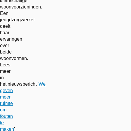
kleinschalige
woonvoorzieningen.
Een
jeugdzorgwerker
deelt
haar
ervaringen
over
beide
woonvormen.
Lees
meer
in
het nieuwsbericht
'We
geven
meer
ruimte
om
fouten
te
maken
'