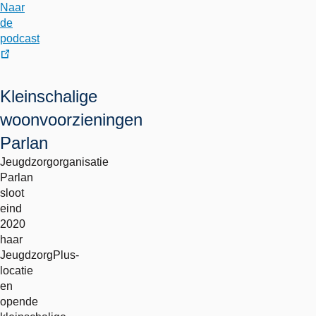
Naar
de
podcast
externe
link
Kleinschalige
woonvoorzieningen
Parlan
Jeugdzorgorganisatie
Parlan
sloot
eind
2020
haar
JeugdzorgPlus-
locatie
en
opende