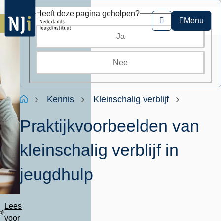
Overslaan
Heeft deze pagina geholpen?
en
Menu
Zoeken
naar
Ja
de
inhoud
gaan
Nee
Kruimelpad
Home
Kennis
Kleinschalig verblijf
Praktijkvoorbeelden van
kleinschalig verblijf in
jeugdhulp
Lees
voor