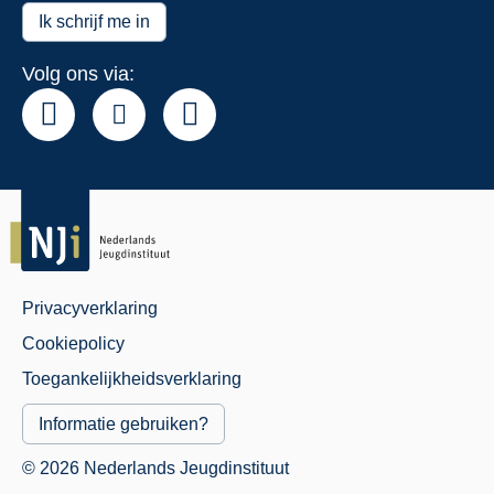
het
Ik schrijf me in
NJi
Volg ons via:
Privacyverklaring
Juridisch
Cookiepolicy
Menu
Toegankelijkheidsverklaring
Informatie gebruiken?
© 2026 Nederlands Jeugdinstituut