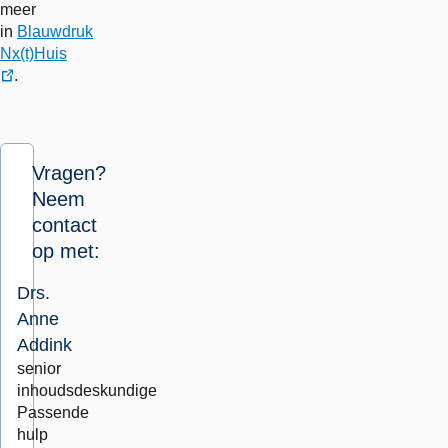
meer
in
Blauwdruk
Nx(t)Huis
.
externe
link
Vragen?
Neem
contact
op met:
Drs.
Anne
Addink
senior
inhoudsdeskundige
Passende
hulp