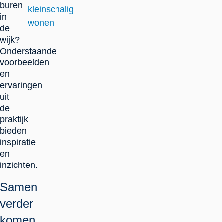
buren
kleinschalig
in
wonen
de
wijk?
Onderstaande
voorbeelden
en
ervaringen
uit
de
praktijk
bieden
inspiratie
en
inzichten.
Samen
verder
komen