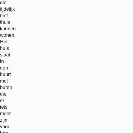
die
tijdelijk
niet
thuis
kunnen
wonen.
Het
huis
staat
in
een
buurt
met
buren
die
er
iets
meer
zijn
voor