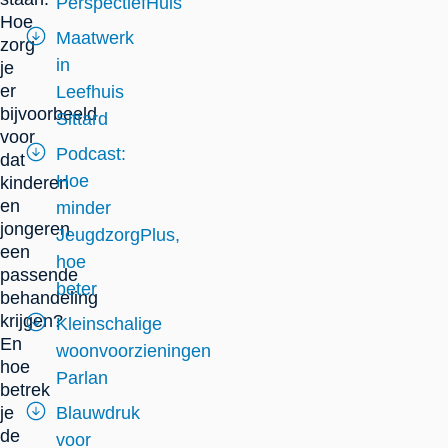
PerspectiefHuis
Hoe
Maatwerk
zorg
in
je
er
Leefhuis
bijvoorbeeld
Sittard
voor
Podcast:
dat
Hoe
kinderen
en
minder
jongeren
JeugdzorgPlus,
een
hoe
passende
beter
behandeling
krijgen?
Kleinschalige
En
woonvoorzieningen
hoe
Parlan
betrek
je
Blauwdruk
de
voor