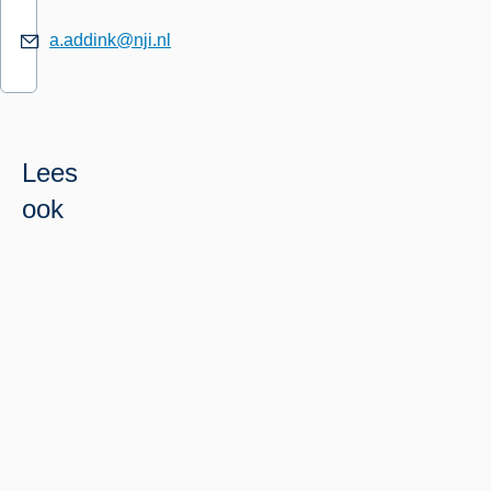
a.addink@nji.nl
Lees
ook
Weten
Lees
Samen
meer
leren
over
door
Samen
onderzoek,
leren
praktijkkennis
door
en
onderzoek,
ervaringen