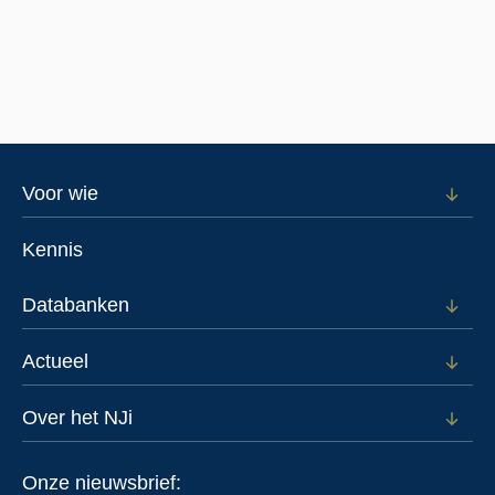
het Leefhuis
in
Sittard.
Footer
Voor wie
Open
subm
menu
voor
Kennis
Voor
wie
Databanken
Open
subm
voor
Actueel
Open
Data
subm
voor
Over het NJi
Open
Actue
subm
voor
Onze nieuwsbrief:
Over