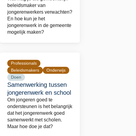
rol
beleidsmaker van
van
jongerenwerkers verwachten?
En hoe kun je het
jongerenwerk
jongerenwerk in de gemeente
in
mogelijk maken?
gemeenten
Professionals
Lees
Beleidsmakers
Onderwijs
meer
Doen
over
Samenwerking tussen
Samenwerking
jongerenwerk en school
tussen
Om jongeren goed te
jongerenwerk
ondersteunen is het belangrijk
dat het jongerenwerk goed
en
samenwerkt met scholen.
school
Maar hoe doe je dat?