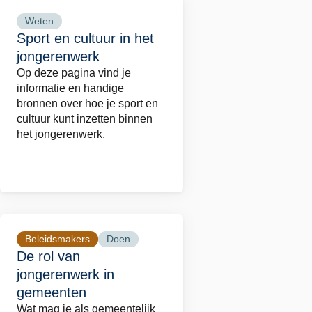
Weten
Lees
Sport en cultuur in het
meer
jongerenwerk
over
Op deze pagina vind je
Sport
informatie en handige
en
bronnen over hoe je sport en
cultuur
cultuur kunt inzetten binnen
het jongerenwerk.
in
het
jongerenwerk
Beleidsmakers
Doen
Lees
De rol van
meer
jongerenwerk in
over
gemeenten
De
Wat mag je als gemeentelijk