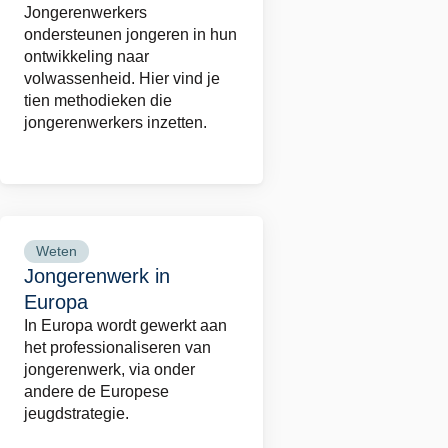
Jongerenwerkers
10
ondersteunen jongeren in hun
methodieken
ontwikkeling naar
in
volwassenheid. Hier vind je
tien methodieken die
het
jongerenwerkers inzetten.
jongerenwerk
Weten
Lees
Jongerenwerk in
meer
Europa
over
In Europa wordt gewerkt aan
Jongerenwerk
het professionaliseren van
in
jongerenwerk, via onder
Europa
andere de Europese
jeugdstrategie.