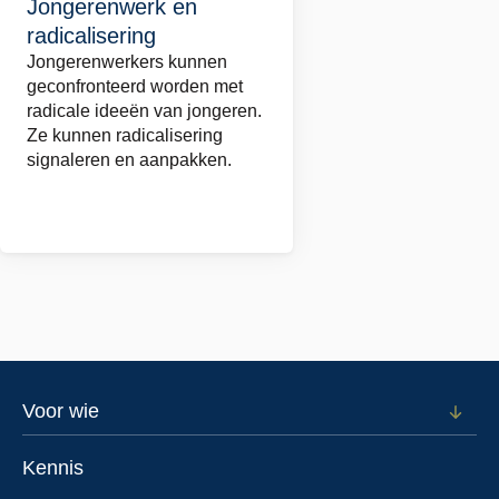
Jongerenwerk en
meer
radicalisering
over
Jongerenwerkers kunnen
Jongerenwerk
geconfronteerd worden met
en
radicale ideeën van jongeren.
radicalisering
Ze kunnen radicalisering
signaleren en aanpakken.
Footer
Voor wie
Open
subm
menu
voor
Kennis
Voor