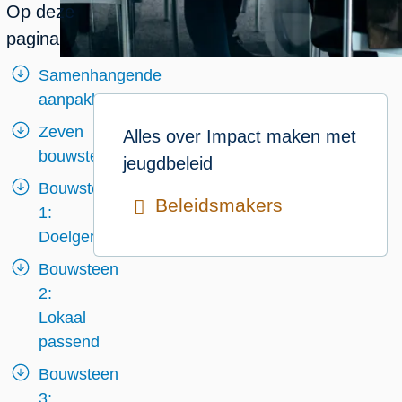
Op deze
pagina
Samenhangende
aanpakken
Zeven
Alles over
Impact maken met
bouwstenen
jeugdbeleid
Bouwsteen
Beleidsmakers
1:
Doelgericht
Bouwsteen
2:
Lokaal
passend
Bouwsteen
3: