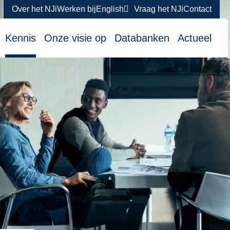
Over het NJi
Werken bij
English
Vraag het NJi
Contact
atie
Kennis
Onze visie op
Databanken
Actueel