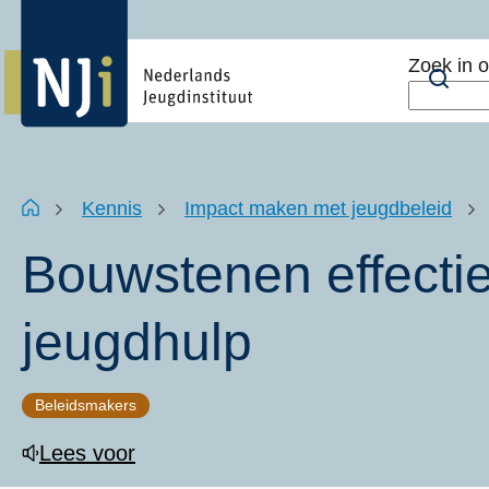
Overslaan
Top
en
menu
Zoek in 
naar
Zoe
de
inhoud
gaan
Kruimelpad
Home
Kennis
Impact maken met jeugdbeleid
Bouwstenen effecti
jeugdhulp
Beleidsmakers
Lees voor