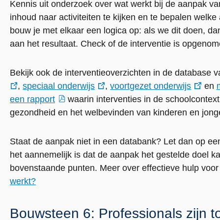
Kennis uit onderzoek over wat werkt bij de aanpak va
inhoud naar activiteiten te kijken en te bepalen welke 
bouw je met elkaar een logica op: als we dit doen, da
aan het resultaat. Check of de interventie is opgeno
Bekijk ook de interventieoverzichten in de database
,
speciaal onderwijs
,
voortgezet onderwijs
en
externe
externe
externe
externe
een rapport
waarin interventies in de schoolcontext
link
link
link
link
externe
gezondheid en het welbevinden van kinderen en jon
link
Staat de aanpak niet in een databank? Let dan op e
het aannemelijk is dat de aanpak het gestelde doel k
bovenstaande punten. Meer over effectieve hulp voor
werkt?
Bouwsteen 6: Professionals zijn t