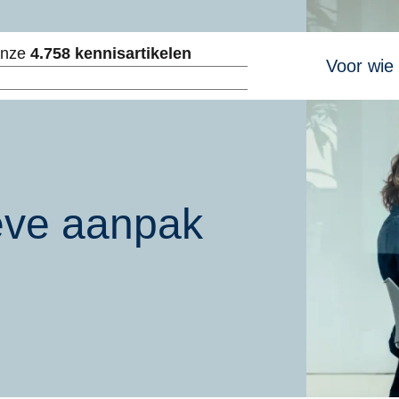
Hoofdnavig
onze
4.758 kennisartikelen
Voor wie
ken
eve aanpak