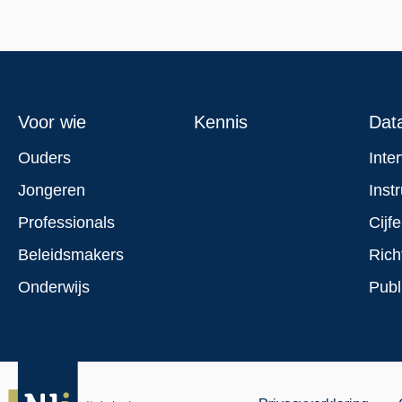
Footer
Voor wie
Kennis
Dat
menu
Ouders
Inte
Jongeren
Inst
Professionals
Cijfe
Beleidsmakers
Rich
Onderwijs
Publ