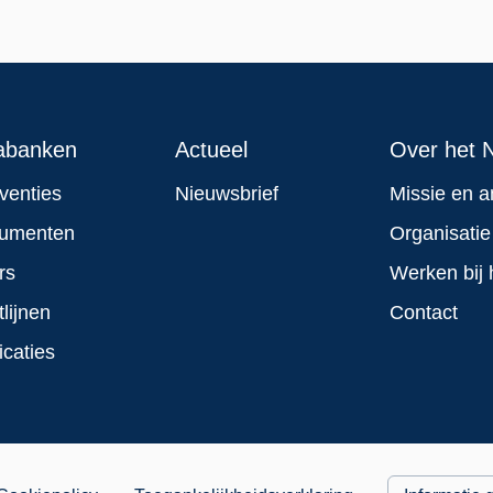
abanken
Actueel
Over het N
rventies
Nieuwsbrief
Missie en a
rumenten
Organisatie
rs
Werken bij 
tlijnen
Contact
icaties