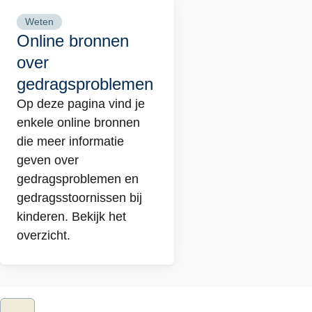
Weten
Lees
Online bronnen
meer
over
over
gedragsproblemen
Online
bronnen
Op deze pagina vind je
over
enkele online bronnen
gedragsproblemen
die meer informatie
geven over
gedragsproblemen en
gedragsstoornissen bij
kinderen. Bekijk het
overzicht.