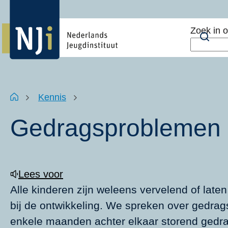
Overslaan
Top
en
menu
Zoek in 
naar
Zoe
de
inhoud
gaan
Kruimelpad
Home
Kennis
Gedragsproblemen
Lees voor
Alle kinderen zijn weleens vervelend of laten
bij de ontwikkeling. We spreken over gedrag
enkele maanden achter elkaar storend gedrag