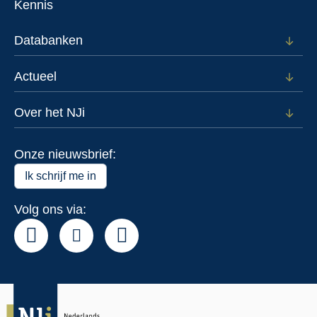
voor
Kennis
Voor
wie
Databanken
Open
subm
voor
Actueel
Open
Data
subm
voor
Over het NJi
Open
Actue
subm
voor
Onze nieuwsbrief:
Over
het
Ik schrijf me in
NJi
Volg ons via: