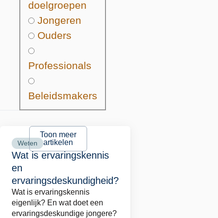
doelgroepen
Jongeren
Ouders
Professionals
Beleidsmakers
Toon meer
artikelen
Weten
Lees
Wat is ervaringskennis
meer
en
over
ervaringsdeskundigheid?
Wat
Wat is ervaringskennis
is
eigenlijk? En wat doet een
ervaringskennis
ervaringsdeskundige jongere?