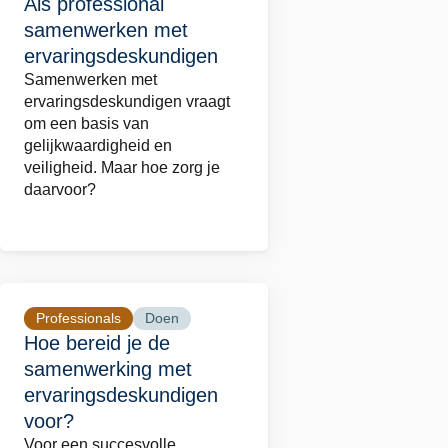
Als professional
meer
samenwerken met
over
ervaringsdeskundigen
Als
Samenwerken met
professional
ervaringsdeskundigen vraagt
samenwerken
om een basis van
gelijkwaardigheid en
met
veiligheid. Maar hoe zorg je
ervaringsdeskundigen
daarvoor?
Professionals
Doen
Lees
Hoe bereid je de
meer
samenwerking met
over
ervaringsdeskundigen
Hoe
voor?
bereid
Voor een succesvolle