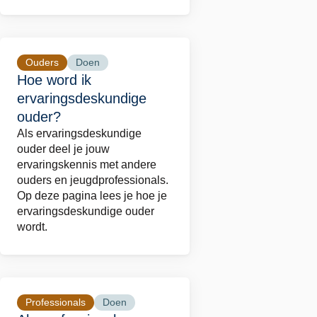
Ouders
Doen
Lees
Hoe word ik
meer
ervaringsdeskundige
over
ouder?
Hoe
Als ervaringsdeskundige
word
ouder deel je jouw
ik
ervaringskennis met andere
ouders en jeugdprofessionals.
ervaringsdeskundige
Op deze pagina lees je hoe je
ouder?
ervaringsdeskundige ouder
wordt.
Professionals
Doen
Lees