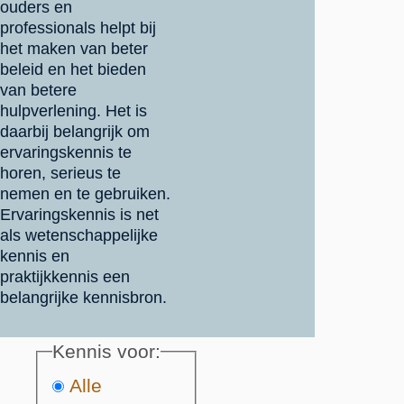
ouders en
professionals helpt bij
het maken van beter
beleid en het bieden
van betere
hulpverlening. Het is
daarbij belangrijk om
ervaringskennis te
horen, serieus te
nemen en te gebruiken.
Ervaringskennis is net
als wetenschappelijke
kennis en
praktijkkennis een
belangrijke kennisbron.
Kennis voor
Alle