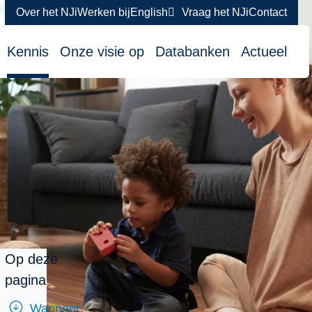
Over het NJi
Werken bij
English
Vraag het NJi
Contact
atie
Kennis
Onze visie op
Databanken
Actueel
Op deze
pagina
Wanneer