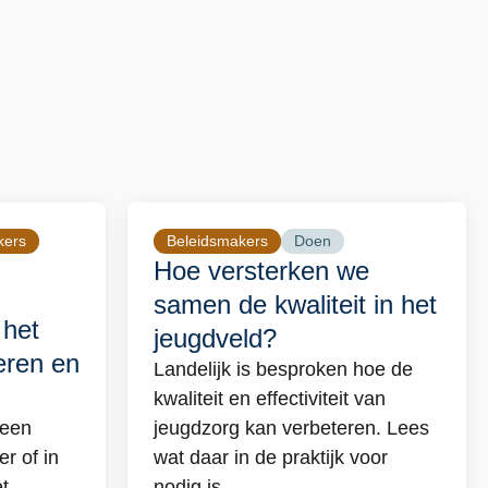
kers
Beleidsmakers
Doen
Lees
Hoe versterken we
meer
samen de kwaliteit in het
over
het
jeugdveld?
Hoe
eren en
versterken
Landelijk is besproken hoe de
we
kwaliteit en effectiviteit van
samen
 een
jeugdzorg kan verbeteren. Lees
de
r of in
wat daar in de praktijk voor
kwaliteit
t
nodig is.