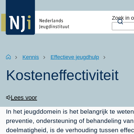
Overslaan
Top
en
menu
Zoek in 
naar
Zoe
de
inhoud
gaan
Kruimelpad
Home
Kennis
Effectieve jeugdhulp
Kosteneffectiviteit
Lees voor
In het jeugddomein is het belangrijk te wete
preventie, ondersteuning of behandeling van 
doelmatigheid, is de verhouding tussen effe