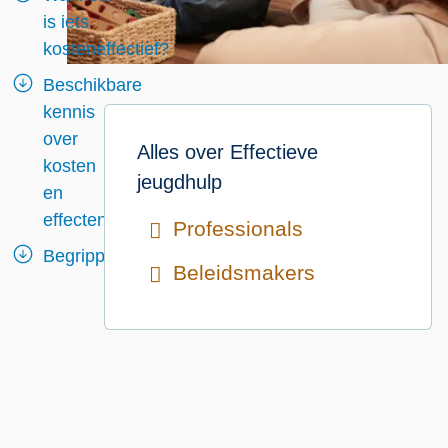
is iets
kosteneffectief?
Beschikbare
kennis
over
Alles over
Effectieve
kosten
jeugdhulp
en
effecten
Professionals
Begrippen
Beleidsmakers