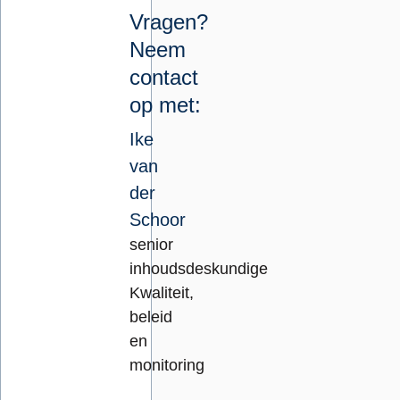
Vragen?
Neem
contact
op met:
Ike
van
der
Schoor
senior
inhoudsdeskundige
Kwaliteit,
beleid
en
monitoring