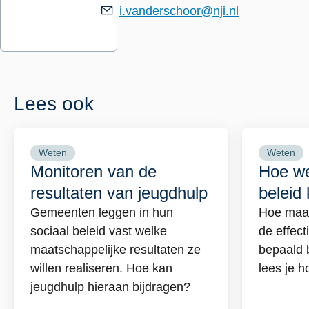
i.vanderschoor@nji.nl
Lees ook
Weten
Weten
Lees
Lees
Monitoren van de
Hoe we
meer
meer
resultaten van jeugdhulp
beleid 
over
over
Gemeenten leggen in hun
Hoe maak
Monitoren
Hoe
sociaal beleid vast welke
de effect
van
weet
maatschappelijke resultaten ze
bepaald 
de
ik
willen realiseren. Hoe kan
lees je h
resultaten
of
jeugdhulp hieraan bijdragen?
van
mijn
jeugdhulp
belei