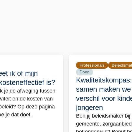
Professionals
Beleidsma
Lees
et ik of mijn
Doen
meer
Kwaliteitskompas:
kosteneffectief is?
over
samen maken we 
 je de afweging tussen
Kwaliteitskompas:
verschil voor kind
iviteit en de kosten van
samen
jongeren
beleid? Op deze pagina
maken
oe je dat doet.
we
Ben jij beleidsmaker bij
het
gemeente, zorgaanbiede
d
verschil
het onderwijs? Benut he