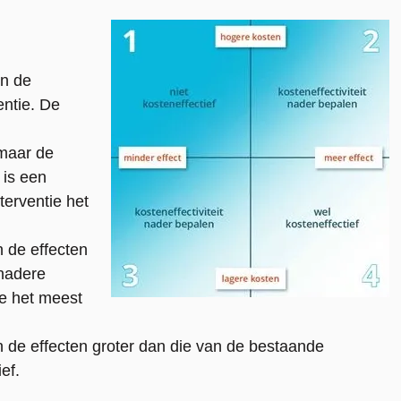
en de
entie. De
 maar de
r is een
erventie het
n de effecten
 nadere
ie het meest
n de effecten groter dan die van de bestaande
ef.