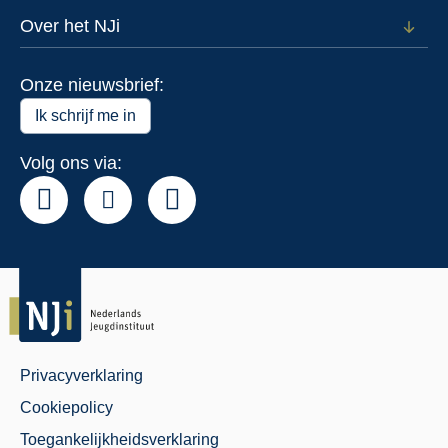
subm
voor
Over het NJi
Open
Actue
subm
voor
Onze nieuwsbrief:
Over
het
Ik schrijf me in
NJi
Volg ons via:
Privacyverklaring
Juridisch
Cookiepolicy
Menu
Toegankelijkheidsverklaring