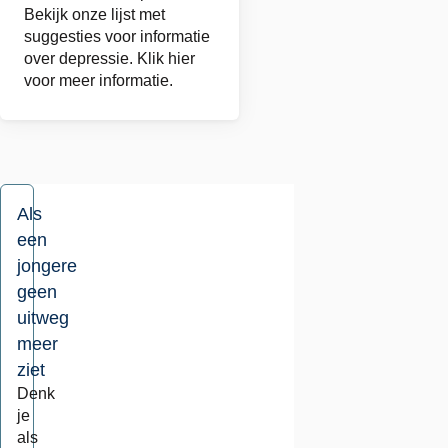
over
Bekijk onze lijst met
suggesties voor informatie
depressie
over depressie. Klik hier
voor meer informatie.
Als
een
jongere
geen
uitweg
meer
ziet
Denk
je
als