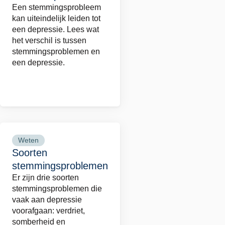
Een stemmingsprobleem
over
kan uiteindelijk leiden tot
Wat
een depressie. Lees wat
is
het verschil is tussen
stemmingsproblemen en
depressie?
een depressie.
Weten
Lees
Soorten
meer
stemmingsproblemen
over
Er zijn drie soorten
Soorten
stemmingsproblemen die
stemmingsproblemen
vaak aan depressie
voorafgaan: verdriet,
somberheid en