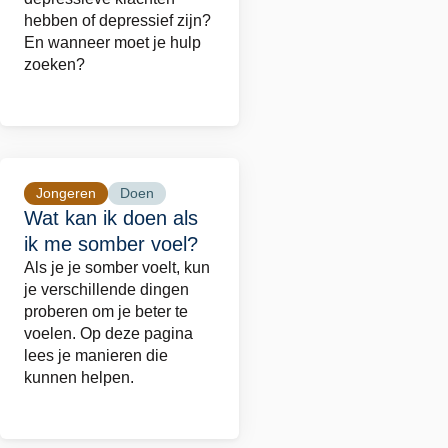
een
hebben of depressief zijn?
En wanneer moet je hulp
depressie?
zoeken?
Jongeren
Doen
Lees
Wat kan ik doen als
meer
ik me somber voel?
over
Als je je somber voelt, kun
Wat
je verschillende dingen
kan
proberen om je beter te
ik
voelen. Op deze pagina
lees je manieren die
doen
kunnen helpen.
als
ik
me