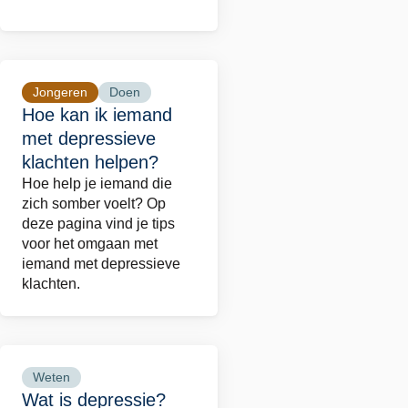
een
nare
gebeurtenis?
Jongeren
Doen
Lees
Hoe kan ik iemand
meer
met depressieve
over
klachten helpen?
Hoe
Hoe help je iemand die
kan
zich somber voelt? Op
ik
deze pagina vind je tips
voor het omgaan met
iemand
iemand met depressieve
met
klachten.
depressieve
klachten
helpen?
Weten
Lees
Wat is depressie?
meer