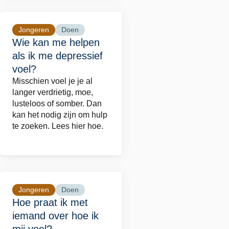
somber
voel?
Jongeren
Doen
Lees
Wie kan me helpen
meer
als ik me depressief
over
voel?
Wie
Misschien voel je je al
kan
langer verdrietig, moe,
me
lusteloos of somber. Dan
kan het nodig zijn om hulp
helpen
te zoeken. Lees hier hoe.
als
ik
me
depressief
voel?
Jongeren
Doen
Lees
Hoe praat ik met
meer
iemand over hoe ik
over