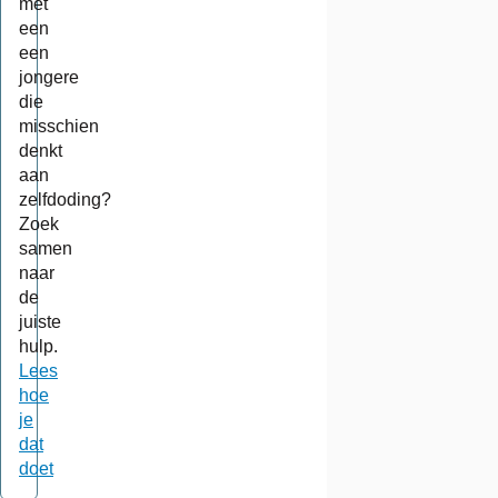
met
een
een
jongere
die
misschien
denkt
aan
zelfdoding?
Zoek
samen
naar
de
juiste
hulp.
Lees
hoe
je
dat
doet