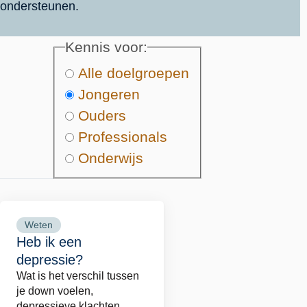
ondersteunen.
Kennis voor
Alle doelgroepen
Jongeren
Ouders
Professionals
Onderwijs
Weten
Lees
Heb ik een
meer
depressie?
over
Wat is het verschil tussen
Heb
je down voelen,
ik
depressieve klachten