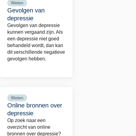
Weten
Lees
Gevolgen van
meer
depressie
over
Gevolgen van depressie
Gevolgen
kunnen vergaand zijn. Als
van
een depressie niet goed
depressie
behandeld wordt, dan kan
dit verschillende negatieve
gevolgen hebben.
Weten
Lees
Online bronnen over
meer
depressie
over
Op zoek naar een
Online
overzicht van online
bronnen
bronnen over depressie?