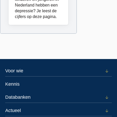
over
Nederland hebben een
depressie? Je leest de
depressie
cijfers op deze pagina.
Footer
Voor wie
Open
subm
menu
voor
Kennis
Voor
wie
Databanken
Open
subm
voor
Actueel
Open
Data