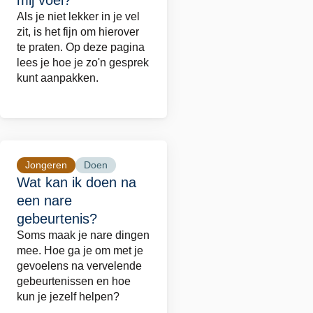
mij voel?
Hoe
Als je niet lekker in je vel
praat
zit, is het fijn om hierover
ik
te praten. Op deze pagina
lees je hoe je zo'n gesprek
met
kunt aanpakken.
iemand
over
hoe
ik
mij
Jongeren
Doen
Lees
voel?
Wat kan ik doen na
meer
een nare
over
gebeurtenis?
Wat
Soms maak je nare dingen
kan
mee. Hoe ga je om met je
ik
gevoelens na vervelende
gebeurtenissen en hoe
doen
kun je jezelf helpen?
na