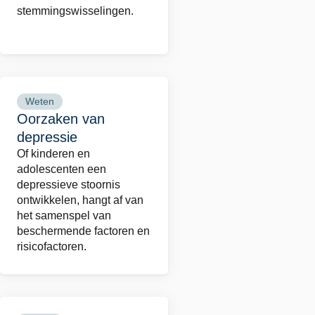
stemmingswisselingen.
Weten
Lees
Oorzaken van
meer
depressie
over
Of kinderen en
Oorzaken
adolescenten een
van
depressieve stoornis
depressie
ontwikkelen, hangt af van
het samenspel van
beschermende factoren en
risicofactoren.