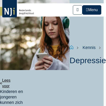
Overslaan
en
Menu
Zoeken
naar
de
inhoud
gaan
Kruimelpad
Home
Kennis
Depressie
Lees
voor
Kinderen en
jongeren
kunnen zich