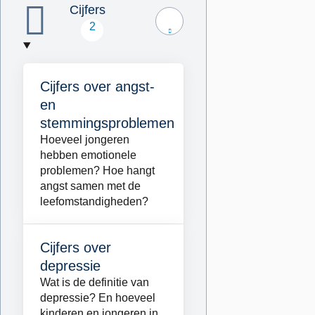
Cijfers
2
Cijfers over angst-
Lees
en
meer
stemmingsproblemen
over
Hoeveel jongeren
Cijfers
hebben emotionele
over
problemen? Hoe hangt
angst-
angst samen met de
leefomstandigheden?
en
stemmingsproblemen
Cijfers over
Lees
depressie
meer
Wat is de definitie van
over
depressie? En hoeveel
Cijfers
kinderen en jongeren in