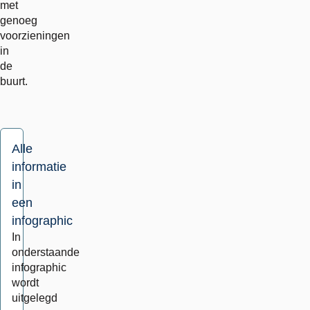
met
genoeg
voorzieningen
in
de
buurt.
Alle
informatie
in
een
infographic
In
onderstaande
infographic
wordt
uitgelegd