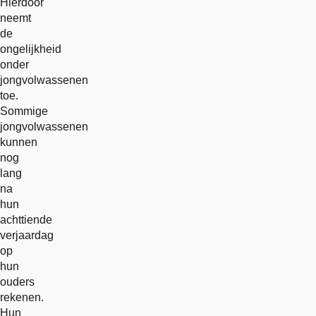
Hierdoor
neemt
de
ongelijkheid
onder
jongvolwassenen
toe.
Sommige
jongvolwassenen
kunnen
nog
lang
na
hun
achttiende
verjaardag
op
hun
ouders
rekenen.
Hun