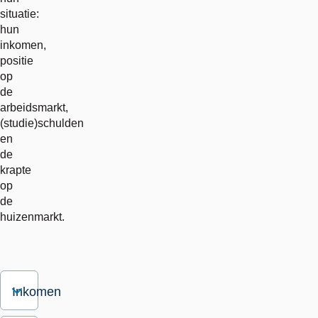
situatie:
hun
inkomen,
positie
op
de
arbeidsmarkt,
(studie)schulden
en
de
krapte
op
de
huizenmarkt.
Inkomen