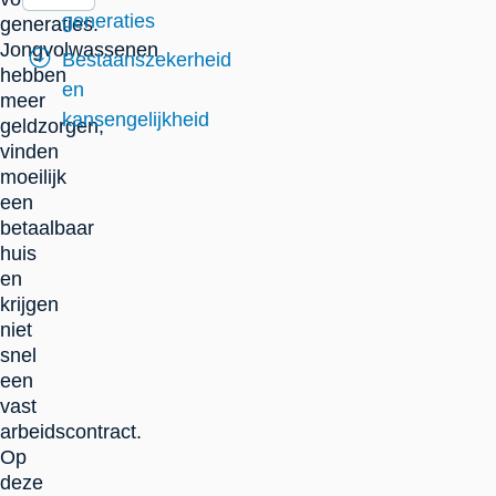
generaties
generaties.
Jongvolwassenen
Bestaanszekerheid
hebben
en
meer
kansengelijkheid
geldzorgen,
vinden
moeilijk
een
betaalbaar
huis
en
krijgen
niet
snel
een
vast
arbeidscontract.
Op
deze