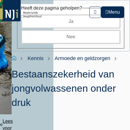
Overslaan
Heeft deze pagina geholpen?
en
Menu
Zoeken
naar
Ja
de
inhoud
gaan
Nee
Kruimelpad
Home
Kennis
Armoede en geldzorgen
Bestaanszekerheid van
jongvolwassenen onder
druk
Lees
voor