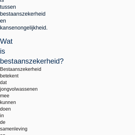
is
tussen
bestaanszekerheid
en
kansenongelijkheid.
Wat
is
bestaanszekerheid?
Bestaanszekerheid
betekent
dat
jongvolwassenen
mee
kunnen
doen
in
de
samenleving