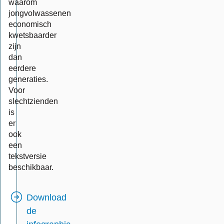
waarom
jongvolwassenen
economisch
kwetsbaarder
zijn
dan
eerdere
generaties.
Voor
slechtzienden
is
er
ook
een
tekstversie
beschikbaar.
Download
de