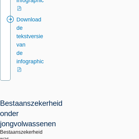
infographic
externe
Download
link
de
tekstversie
van
de
infographic
externe
link
Bestaanszekerheid
onder
jongvolwassenen
Bestaanszekerheid
was