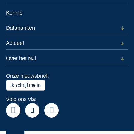
Open
subm
menu
voor
Kennis
Voor
wie
Databanken
Open
subm
voor
Actueel
Open
Data
subm
voor
Over het NJi
Open
Actue
subm
voor
Onze nieuwsbrief:
Over
het
Ik schrijf me in
NJi
Volg ons via: