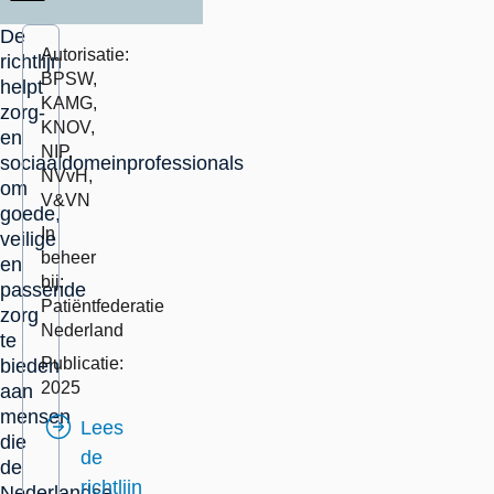
De
Autorisatie:
richtlijn
BPSW,
helpt
KAMG,
zorg-
KNOV,
en
NIP,
sociaaldomeinprofessionals
NVvH,
om
V&VN
goede,
In
veilige
beheer
en
bij:
passende
Patiëntfederatie
zorg
Nederland
te
Publicatie:
bieden
2025
aan
mensen
Lees
die
de
de
richtlijn
Nederlandse