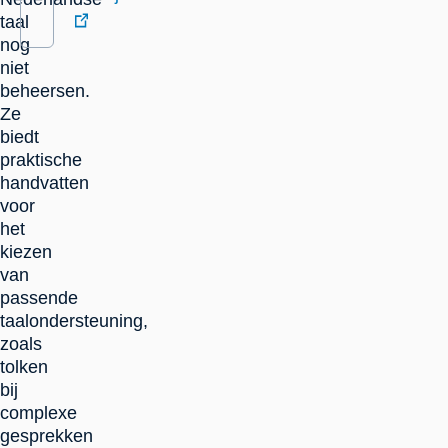
taal
nog
externe
niet
link
beheersen.
Ze
biedt
praktische
handvatten
voor
het
kiezen
van
passende
taalondersteuning,
zoals
tolken
bij
complexe
gesprekken