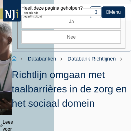
Overslaan
Heeft deze pagina geholpen?
en
Menu
Zoeken
naar
Ja
de
inhoud
gaan
Nee
Kruimelpad
Home
Databanken
Databank Richtlijnen
Richtlijn omgaan met
taalbarrières in de zorg en
het sociaal domein
Lees
voor