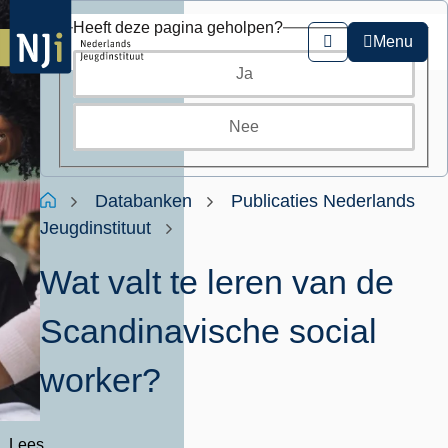
Overslaan
Heeft deze pagina geholpen?
en
Menu
Zoeken
naar
Ja
de
inhoud
gaan
Nee
Kruimelpad
Home
Databanken
Publicaties Nederlands
Jeugdinstituut
Wat valt te leren van de
Scandinavische social
worker?
Lees