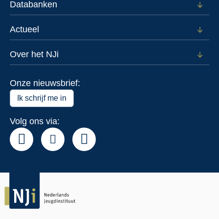
Databanken
Open
subm
voor
Actueel
Open
Data
subm
voor
Over het NJi
Open
Actue
subm
voor
Onze nieuwsbrief:
Over
het
Ik schrijf me in
NJi
Volg ons via: