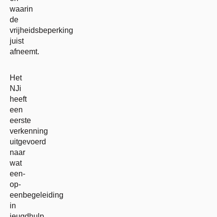
waarin
de
vrijheidsbeperking
juist
afneemt.
Het
NJi
heeft
een
eerste
verkenning
uitgevoerd
naar
wat
een-
op-
eenbegeleiding
in
jeugdhulp