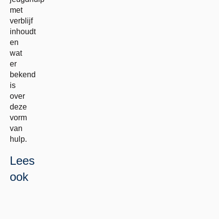
met
verblijf
inhoudt
en
wat
er
bekend
is
over
deze
vorm
van
hulp.
Lees
ook
Gesloten
Lees