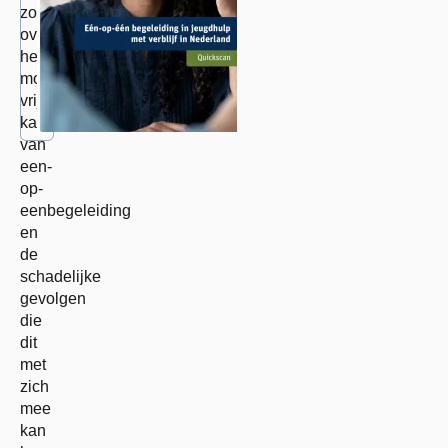
zorgen
over
het
mogelijke
vrijheidsbeperkende
karakter
van
een-
op-
eenbegeleiding
en
de
schadelijke
gevolgen
die
dit
met
zich
mee
kan