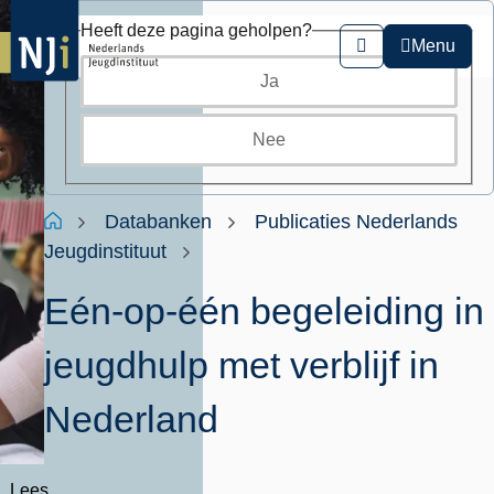
Overslaan
Heeft deze pagina geholpen?
en
Menu
Zoeken
naar
Ja
de
inhoud
gaan
Nee
Kruimelpad
Home
Databanken
Publicaties Nederlands
Jeugdinstituut
Eén-op-één begeleiding in
jeugdhulp met verblijf in
Nederland
Lees