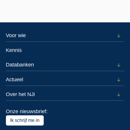
jeugdhulpinstelling?
Footer
Voor wie
Open
subm
menu
voor
Kennis
Voor
wie
Databanken
Open
subm
voor
Actueel
Open
Data
subm
voor
Over het NJi
Open
Actue
subm
voor
Onze nieuwsbrief:
Over
het
Ik schrijf me in
NJi