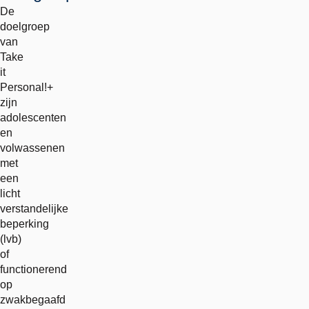
De
doelgroep
van
Take
it
Personal!+
zijn
adolescenten
en
volwassenen
met
een
licht
verstandelijke
beperking
(lvb)
of
functionerend
op
zwakbegaafd