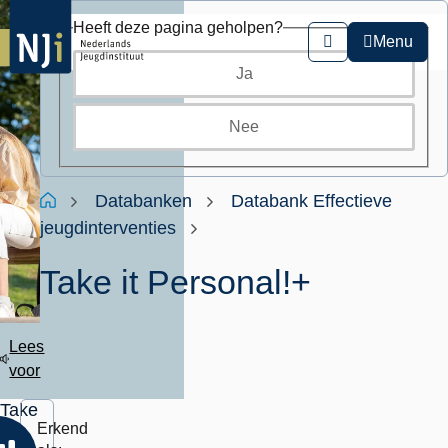
Overslaan
Heeft deze pagina geholpen?
en
Menu
Zoeken
naar
Ja
de
inhoud
gaan
Nee
Kruimelpad
Home
Databanken
Databank Effectieve
jeugdinterventies
Take it Personal!+
Lees
voor
Take
Erkend
it