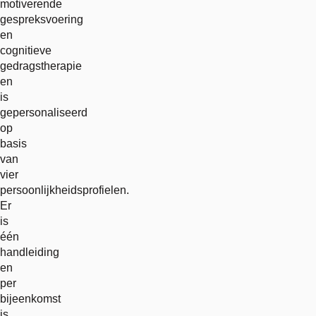
motiverende
gespreksvoering
en
cognitieve
gedragstherapie
en
is
gepersonaliseerd
op
basis
van
vier
persoonlijkheidsprofielen.
Er
is
één
handleiding
en
per
bijeenkomst
is