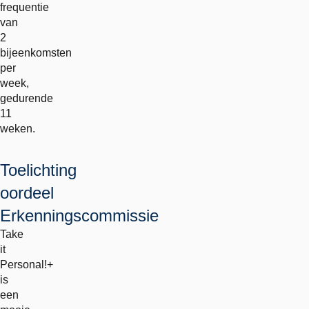
frequentie
van
2
bijeenkomsten
per
week,
gedurende
11
weken.
Toelichting
oordeel
Erkenningscommissie
Take
it
Personal!+
is
een