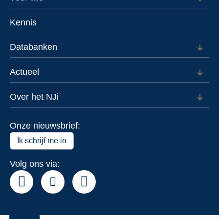
Open
subm
menu
voor
Kennis
Voor
wie
Databanken
Open
subm
voor
Actueel
Open
Data
subm
voor
Over het NJi
Open
Actue
subm
voor
Onze nieuwsbrief:
Over
het
Ik schrijf me in
NJi
Volg ons via: