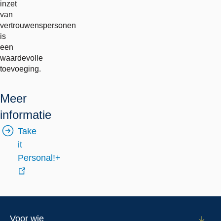
inzet
van
vertrouwenspersonen
is
een
waardevolle
toevoeging.
Meer
informatie
Take
it
Personal!+
externe
link
Footer
Voor wie