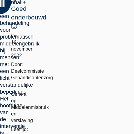
als:
Personal!+
Goed
is
een
onderbouwd
behandeling
Toelichting
voor
Op:
problematisch
16
middelengebruik
november
bij
2022
mensen
met
Door:
een
Deelcommissie
licht
Gehandicaptenzorg
verstandelijke
Erkend
Momenteel
beperking.
als
in
Gericht
Het
integraal
herbeoordeling:
op:
hoofddoel
vve-
Middelenmisbruik
van
programma.:
en
de
verslaving
interventie
Leeftijd:
is