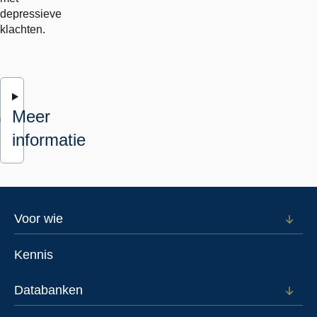
depressieve
klachten.
Meer
informatie
Footer
Voor wie
Open
subm
menu
voor
Kennis
Voor
wie
Databanken
Open
subm