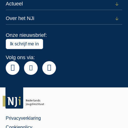
voor
Actueel
Open
Data
subm
voor
Over het NJi
Open
Actue
subm
voor
Onze nieuwsbrief:
Over
het
Ik schrijf me in
NJi
Volg ons via:
Privacyverklaring
Juridisch
Cookiepolicy