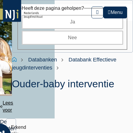
Overslaan
Heeft deze pagina geholpen?
en
Menu
Zoeken
naar
Ja
de
inhoud
gaan
Nee
Kruimelpad
Home
Databanken
Databank Effectieve
jeugdinterventies
Ouder-baby interventie
Lees
voor
De
Erkend
Ouder-