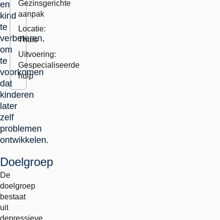
Gezinsgerichte
en
aanpak
kind
te
Locatie:
verbeteren,
Thuis
om
Uitvoering:
te
Gespecialiseerde
voorkomen
hulp
dat
kinderen
later
zelf
problemen
ontwikkelen.
Doelgroep
De
doelgroep
bestaat
uit
depressieve