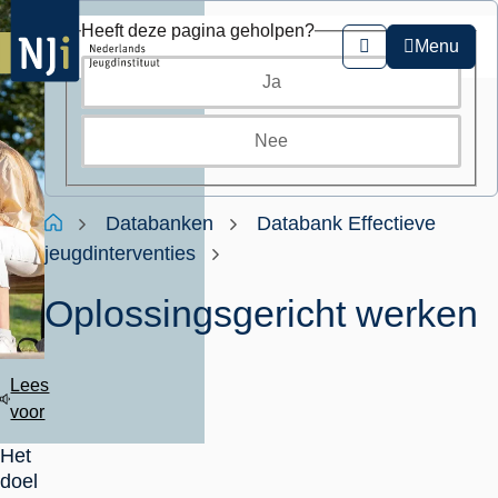
Overslaan
Heeft deze pagina geholpen?
en
Menu
Zoeken
naar
Ja
de
inhoud
gaan
Nee
Kruimelpad
Home
Databanken
Databank Effectieve
jeugdinterventies
Oplossingsgericht werken
Lees
voor
Het
doel