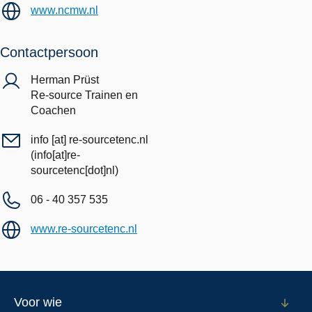
www.ncmw.nl
Contactpersoon
Herman Prüst
Re-source Trainen en
Coachen
info
[at]
re-sourcetenc.nl
(info[at]re-
sourcetenc[dot]nl)
06 - 40 357 535
www.re-sourcetenc.nl
Footer
Voor wie
Open