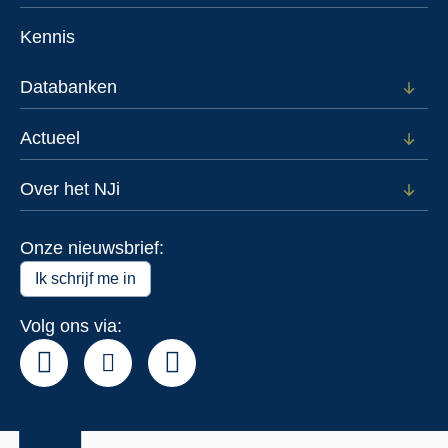
subm
menu
voor
Kennis
Voor
wie
Databanken
Open
subm
voor
Actueel
Open
Data
subm
voor
Over het NJi
Open
Actue
subm
voor
Onze nieuwsbrief:
Over
het
Ik schrijf me in
NJi
Volg ons via: