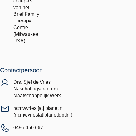
collega's
van het
Brief Family
Therapy
Centre
(Milwaukee,
USA)
Contactpersoon
Drs. Sjef de Vries
Nascholingscentrum
Maatschappelijk Werk
ncmwvries
[at]
planet.nl
(ncmwvries[at]planet[dot]nl)
0495 450 667