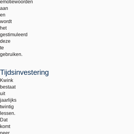
emotiewoorden
aan
en
wordt
het
gestimuleerd
deze
te
gebruiken.
Tijdsinvestering
Kwink
bestaat
uit
jaarlijks
twintig
lessen.
Dat
komt
neer