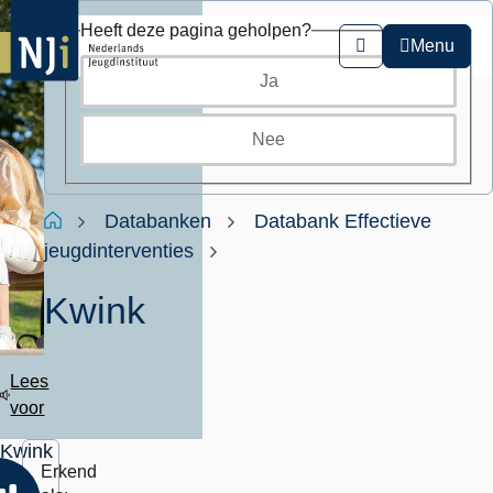
Overslaan
Heeft deze pagina geholpen?
en
Menu
Zoeken
naar
Ja
de
inhoud
gaan
Nee
Kruimelpad
Home
Databanken
Databank Effectieve
jeugdinterventies
Kwink
Lees
voor
Kwink
Erkend
is