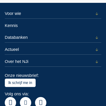
Footer
Voor wie
Open
subm
menu
voor
Kennis
Voor
wie
Databanken
Open
subm
voor
Actueel
Open
Data
subm
voor
Over het NJi
Open
Actue
subm
voor
Onze nieuwsbrief:
Over
het
Ik schrijf me in
NJi
Volg ons via: