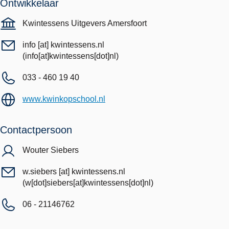
Ontwikkelaar
Kwintessens Uitgevers Amersfoort
info
[at]
kwintessens.nl
(info[at]kwintessens[dot]nl)
033 - 460 19 40
www.kwinkopschool.nl
Contactpersoon
Wouter Siebers
w.siebers
[at]
kwintessens.nl
(w[dot]siebers[at]kwintessens[dot]nl)
06 - 21146762