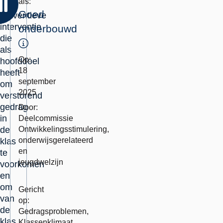
als:
een
Goed
preventieve
interventie
onderbouwd
die
Toelichting
als
Op:
hoofddoel
18
heeft
september
om
2025
verstorend
gedrag
Door:
in
Deelcommissie
de
Ontwikkelingsstimulering,
onderwijsgerelateerd
klas
en
te
jeugdwelzijn
voorkomen
en
Erkend
Momenteel
om
als
in
Gericht
van
integraal
herbeoordeling:
op:
de
vve-
Gedragsproblemen,
klas
programma.:
Klassenklimaat