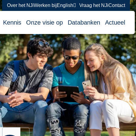
Over het NJi
Werken bij
English
Vraag het NJi
Contact
atie
Kennis
Onze visie op
Databanken
Actueel