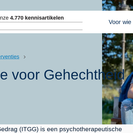
Hoofdnavig
onze
4.770 kennisartikelen
Voor wie
ken
rventies
ie voor Gehechtheid
Gedrag (ITGG) is een psychotherapeutische