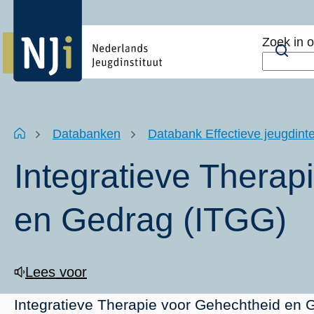
Overslaan
Top
en
menu
Zoek in 
naar
Zoe
de
inhoud
gaan
Kruimelpad
Home
Databanken
Databank Effectieve jeugdinte
Integratieve Therap
en Gedrag (ITGG)
Lees voor
Integratieve Therapie voor Gehechtheid en 