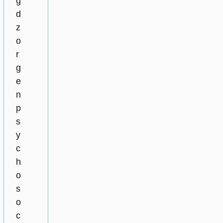
g
d
z
o
r
g
e
n
p
s
y
c
h
o
s
o
c