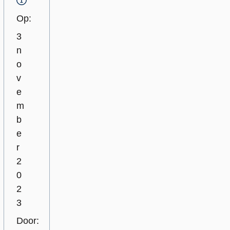
T
o
Op:
e
3
l
i
n
c
o
h
v
t
e
i
m
n
b
g
e
r
2
0
2
3
Door: