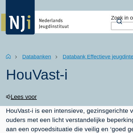
Overslaan
Top
en
menu
Zoek in 
naar
Zoe
de
inhoud
gaan
Kruimelpad
Home
Databanken
Databank Effectieve jeugdinte
HouVast-i
Lees voor
HouVast-i is een intensieve, gezinsgerichte
ouders met een licht verstandelijke beperki
aan een opvoedsituatie die veilig en ‘goed g