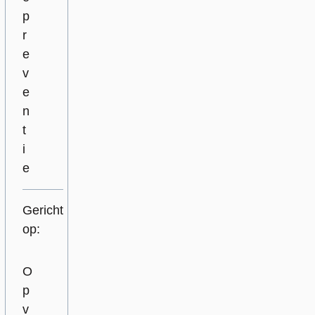
p
r
e
v
e
n
t
i
e
Gericht
op:
O
p
v