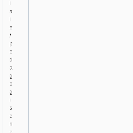
i
a
l
e
/
p
e
d
a
g
o
g
i
s
c
h
e