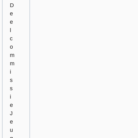
D
e
e
l
c
o
m
m
i
s
s
i
e
J
e
u