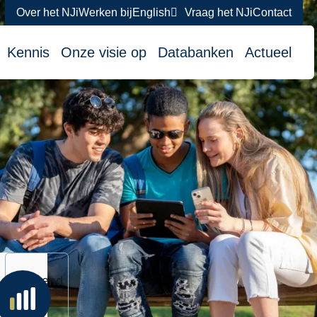
Over het NJi
Werken bij
English
Vraag het NJi
Contact
atie
Kennis
Onze visie op
Databanken
Actueel
Erkend als
Momenteel in
Erkend
integraal vve-
herbeoordeling:
als: