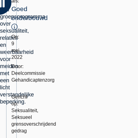
als:
is
Goed
een
groepsprogramma
onderbouwd
over
Toelichting
seksualiteit,
Op:
relaties
9
en
mei
weerbaarheid
2022
voor
meiden
Door:
met
Deelcommissie
een
Gehandicaptenzorg
licht
Erkend
Momenteel
verstandelijke
als
in
Gericht
beperking.
integraal
herbeoordeling:
op:
vve-
Seksualiteit,
programma.:
Seksueel
grensoverschrijdend
gedrag