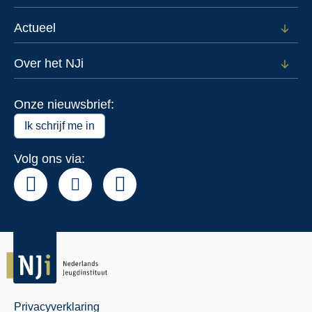
Open
subm
voor
Actueel
Open
Data
subm
voor
Over het NJi
Open
Actue
subm
voor
Onze nieuwsbrief:
Over
het
Ik schrijf me in
NJi
Volg ons via:
Privacyverklaring
Juridisch