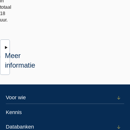
in
totaal
18
uur.
Meer
informatie
Footer
Voor wie
Open
subm
menu
voor
Kennis
Voor
wie
Databanken