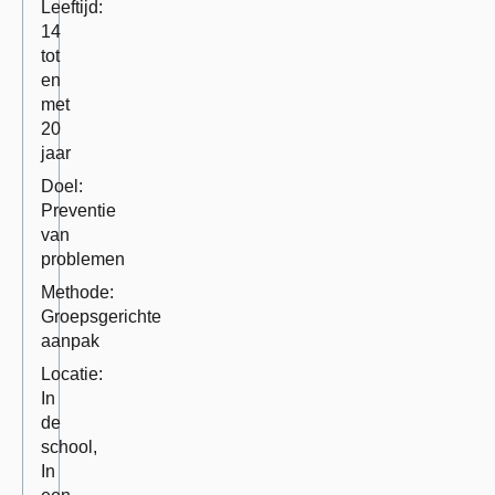
Leeftijd:
14
tot
en
met
20
jaar
Doel:
Preventie
van
problemen
Methode:
Groepsgerichte
aanpak
Locatie:
In
de
school,
In