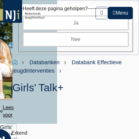
Overslaan
Heeft deze pagina geholpen?
en
Menu
Zoeken
naar
Ja
de
inhoud
gaan
Nee
Kruimelpad
Home
Databanken
Databank Effectieve
jeugdinterventies
Girls' Talk+
Lees
voor
Girls'
Erkend
Talk+