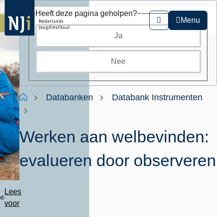
Overslaan
Heeft deze pagina geholpen?
en
Menu
Zoeken
naar
Ja
de
inhoud
gaan
Nee
Kruimelpad
Home
Databanken
Databank Instrumenten
Werken aan welbevinden:
evalueren door observeren
Lees
voor