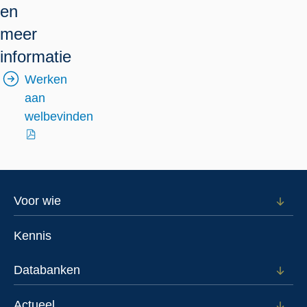
en
meer
informatie
Werken
aan
welbevinden
externe
link
Footer
Voor wie
Open
subm
menu
voor
Kennis
Voor
wie
Databanken
Open
subm
voor
Actueel