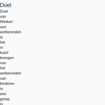
Doel
Doel
van
Werken
aan
welbevinden
is
het
in
kaart
brengen
van
het
welbevinden
van
kinderen
in
een
groep
in