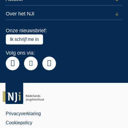
Open
Data
subm
voor
Over het NJi
Open
Actue
subm
voor
Onze nieuwsbrief:
Over
het
Ik schrijf me in
NJi
Volg ons via:
Privacyverklaring
Juridisch
Cookiepolicy
Menu