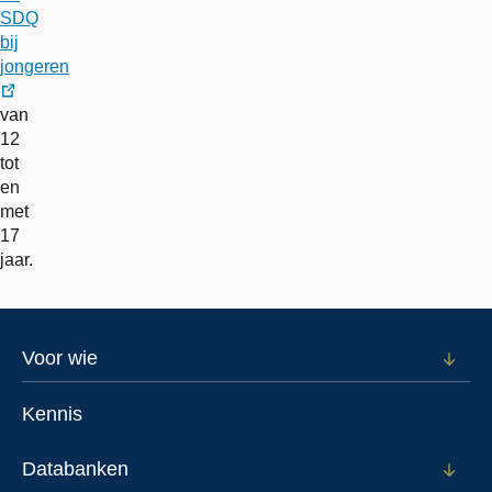
SDQ
bij
jongeren
externe
van
link
12
tot
en
met
17
jaar.
Footer
Voor wie
Open
subm
menu
voor
Kennis
Voor
wie
Databanken
Open