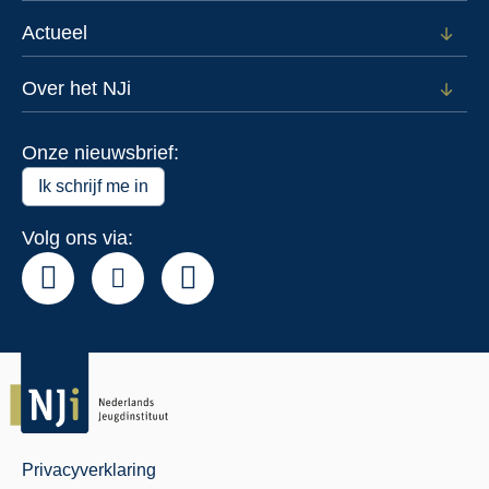
subm
voor
Actueel
Open
Data
subm
voor
Over het NJi
Open
Actue
subm
voor
Onze nieuwsbrief:
Over
het
Ik schrijf me in
NJi
Volg ons via:
Privacyverklaring
Juridisch