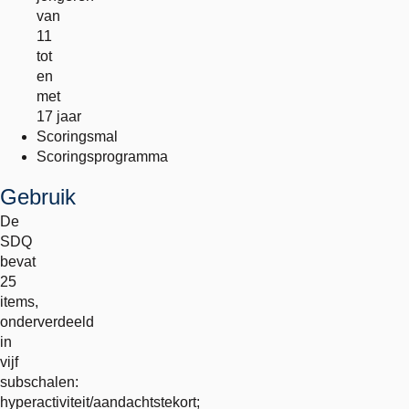
van
11
tot
en
met
17 jaar
Scoringsmal
Scoringsprogramma
Gebruik
De
SDQ
bevat
25
items,
onderverdeeld
in
vijf
subschalen:
hyperactiviteit/aandachtstekort;