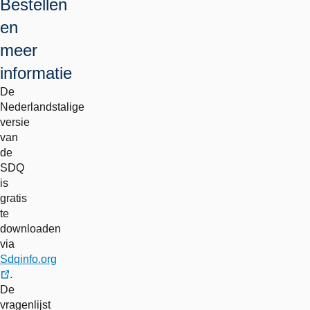
Bestellen
en
meer
informatie
De
Nederlandstalige
versie
van
de
SDQ
is
gratis
te
downloaden
via
Sdqinfo.org
.
externe
De
link
vragenlijst