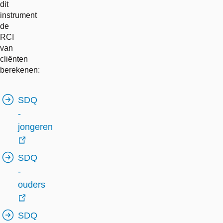
dit
instrument
de
RCI
van
cliënten
berekenen:
SDQ
-
jongeren
externe
SDQ
link
-
ouders
externe
SDQ