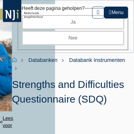
Overslaan
Heeft deze pagina geholpen?
en
Menu
Zoeken
naar
Ja
de
inhoud
gaan
Nee
Kruimelpad
Home
Databanken
Databank Instrumenten
Strengths and Difficulties
Questionnaire (SDQ)
Lees
voor