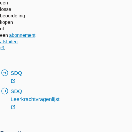
een
losse
beoordeling
kopen
of
een
abonnement
afsluiten
.
externe
link
SDQ
externe
SDQ
link
Leerkrachtvragenlijst
externe
link