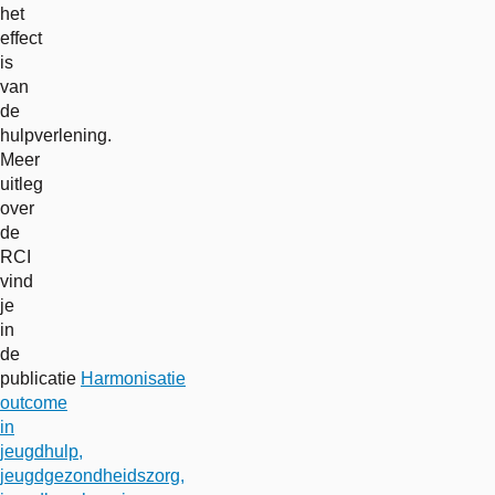
het
effect
is
van
de
hulpverlening.
Meer
uitleg
over
de
RCI
vind
je
in
de
publicatie
Harmonisatie
outcome
in
jeugdhulp,
jeugdgezondheidszorg,