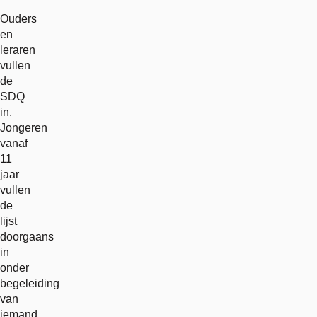
Ouders
en
leraren
vullen
de
SDQ
in.
Jongeren
vanaf
11
jaar
vullen
de
lijst
doorgaans
in
onder
begeleiding
van
iemand.