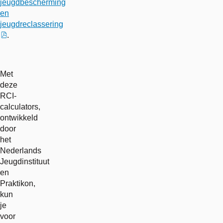
jeugdbescherming
en
jeugdreclassering
.
externe
link
Met
deze
RCI-
calculators,
ontwikkeld
door
het
Nederlands
Jeugdinstituut
en
Praktikon,
kun
je
voor