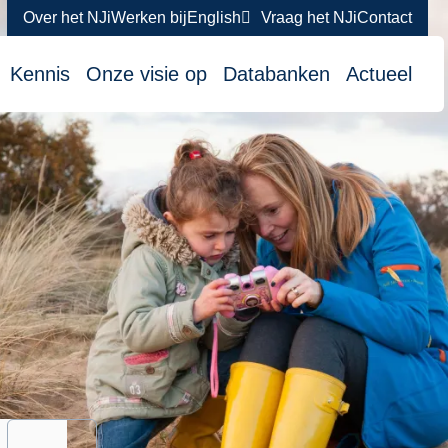
Over het NJi
Werken bij
English
Vraag het NJi
Contact
atie
Kennis
Onze visie op
Databanken
Actueel