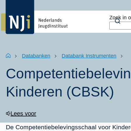
Overslaan
Top
en
menu
Zoek in 
naar
Zoe
de
inhoud
gaan
Kruimelpad
Home
Databanken
Databank Instrumenten
Competentiebelevin
Kinderen (CBSK)
Lees voor
De Competentiebelevingsschaal voor Kinder