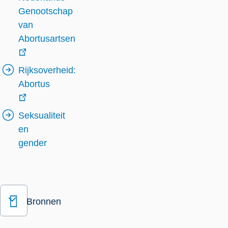
Genootschap
van
Abortusartsen
externe
Rijksoverheid:
link
Abortus
externe
Seksualiteit
link
en
gender
Bronnen