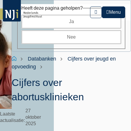
Overslaan
Heeft deze pagina geholpen?
en
Menu
Zoeken
naar
Ja
de
inhoud
gaan
Nee
Kruimelpad
Home
Databanken
Cijfers over jeugd en
opvoeding
Cijfers over
abortusklinieken
27
Laatste
oktober
actualisatie
2025