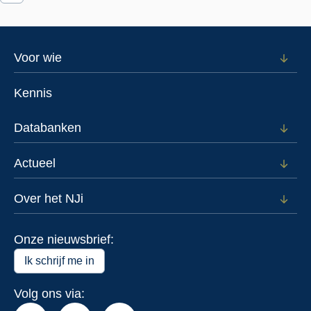
Footer
Voor wie
Open
subm
menu
voor
Kennis
Voor
wie
Databanken
Open
subm
voor
Actueel
Open
Data
subm
voor
Over het NJi
Open
Actue
subm
voor
Onze nieuwsbrief:
Over
het
Ik schrijf me in
NJi
Volg ons via: