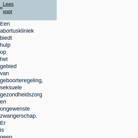
Lees
voor
Een
abortuskliniek
biedt
hulp
op
het
gebied
van
geboorteregeling,
seksuele
gezondheidszorg
en
ongewenste
zwangerschap.
Er
is
geen