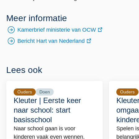
Meer informatie
Kamerbrief ministerie van OCW
externe
Bericht Hart van Nederland
link
externe
link
Lees ook
Ouders
Doen
Ouders
Lees
Lees
Kleuter | Eerste keer
Kleuter
meer
meer
naar school: start
omgaa
over
over
basisschool
kinder
Kleuter
Kleut
|
|
Naar school gaan is voor
Spelen is
Eerste
Spel
kinderen vaak even wennen.
belangrij