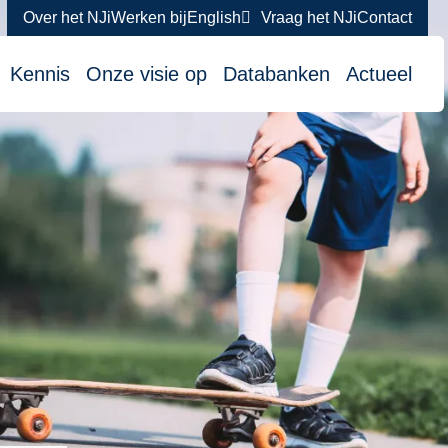
Over het NJi
Werken bij
English
Vraag het NJi
Contact
atie
Kennis
Onze visie op
Databanken
Actueel