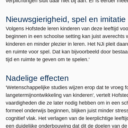
verplichtingen sluit daar niet bij aan. Er is eerder meer
Nieuwsgierigheid, spel en imitatie
Volgens Hofstede leren kinderen van deze leeftijd voor
beginnen in een schoolse setting kan juist averechts
kinderen en minder plezier in leren. Het NJi pleit d
en ruimte voor spel. Dat kan bijvoorbeeld door besta
tijd en ruimte te geven om te spelen.'
Nadelige effecten
'Wetenschappelijke studies wijzen erop dat te vroeg 
langetermijnontwikkeling van kinderen', vertelt Hofst
vaardigheden die ze later nodig hebben om in een sch
formeel onderwijs beginnen, blijken juist minder stres
cognitief vlak. Het verlagen van de leerplichtige leefti
een duidelijke onderbouwing dat dit de doelen van de s