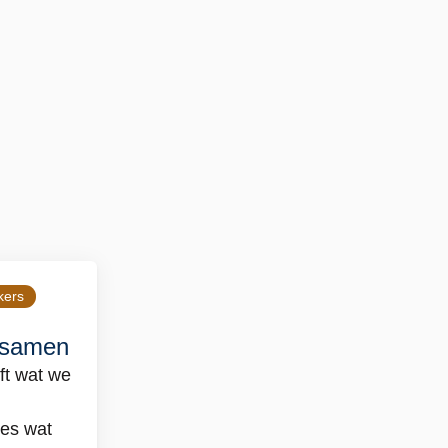
kers
 samen
ft wat we
les wat