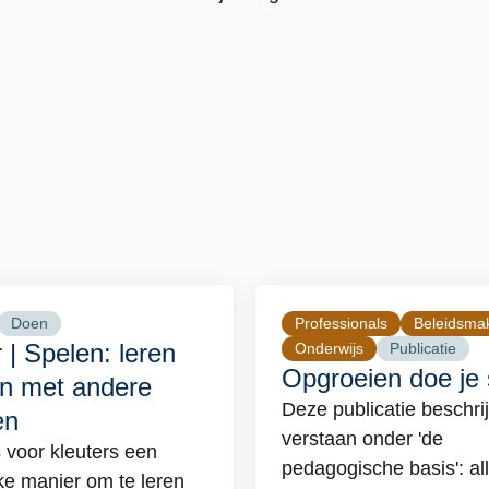
Doen
Professionals
Beleidsma
 | Spelen: leren
Onderwijs
Publicatie
Opgroeien doe je
n met andere
Deze publicatie beschrij
en
er
verstaan onder 'de
 voor kleuters een
pedagogische basis': al
en:
ke manier om te leren