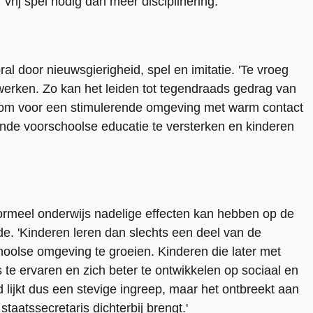
 vrij spel nodig dan meer disciplinering.'
al door nieuwsgierigheid, spel en imitatie. 'Te vroeg
 werken. Zo kan het leiden tot tegendraads gedrag van
aarom voor een stimulerende omgeving met warm contact
ande voorschoolse educatie te versterken en kinderen
formeel onderwijs nadelige effecten kan hebben op de
ede. 'Kinderen leren dan slechts een deel van de
oolse omgeving te groeien. Kinderen die later met
s te ervaren en zich beter te ontwikkelen op sociaal en
jd lijkt dus een stevige ingreep, maar het ontbreekt aan
taatssecretaris dichterbij brengt.'