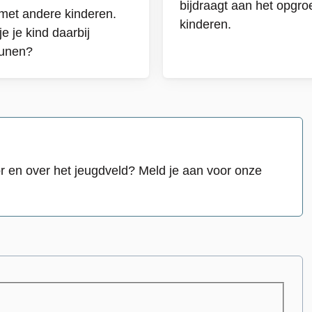
bijdraagt aan het opgro
et andere kinderen.
kinderen.
aan
e je kind daarbij
eunen?
re
eren
r en over het jeugdveld? Meld je aan voor onze