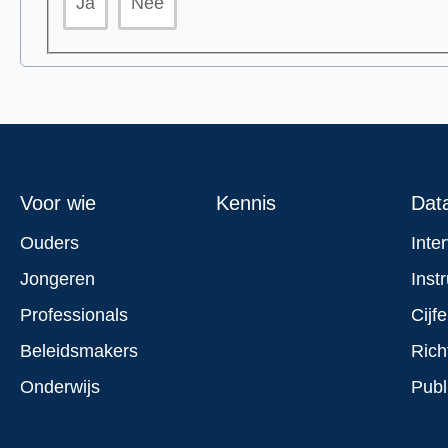
Ja
Nee
Footer
Voor wie
Kennis
Dat
menu
Ouders
Inte
Jongeren
Inst
Professionals
Cijfe
Beleidsmakers
Rich
Onderwijs
Publ