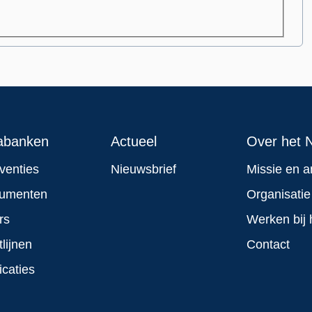
abanken
Actueel
Over het N
rventies
Nieuwsbrief
Missie en a
rumenten
Organisatie
rs
Werken bij 
tlijnen
Contact
icaties