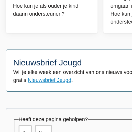
keer
leren
Hoe kun je als ouder je kind
omgaan m
naar
omg
daarin ondersteunen?
Hoe kun j
school:
met
onderst
start
ande
basisschool
kind
Nieuwsbrief Jeugd
Wil je elke week een overzicht van ons nieuws voo
gratis
Nieuwsbrief Jeugd
.
Heeft deze pagina geholpen?