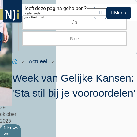
Overslaan
Heeft deze pagina geholpen?
en
Menu
Zoeken
naar
Ja
de
inhoud
gaan
Nee
Kruimelpad
Home
Actueel
Week van Gelijke Kansen:
'Sta stil bij je vooroordelen'
29
oktober
2025
Nieuws
van