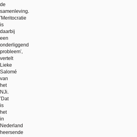
de
samenleving.
'Meritocratie
is
daarbij
een
onderliggend
probleem',
vertelt
Lieke
Salomé
van
het
NJi.
'Dat
is
het
in
Nederland
heersende