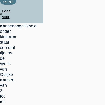
het NJi
Lees
voor
Kansenongelijkheid
onder
kinderen
staat
centraal
tijdens
de
Week
van
Gelijke
Kansen,
van
3
tot
en