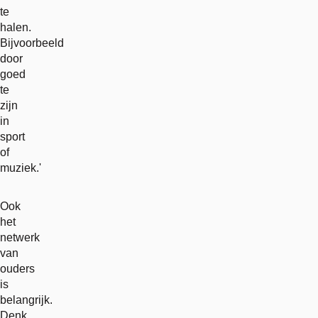
te
halen.
Bijvoorbeeld
door
goed
te
zijn
in
sport
of
muziek.'
Ook
het
netwerk
van
ouders
is
belangrijk.
Denk