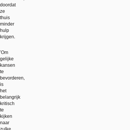
doordat
ze
thuis
minder
hulp
krijgen.
'Om
gelijke
kansen
te
bevorderen,
is
het
belangrijk
kritisch
te
kijken
naar
zulke