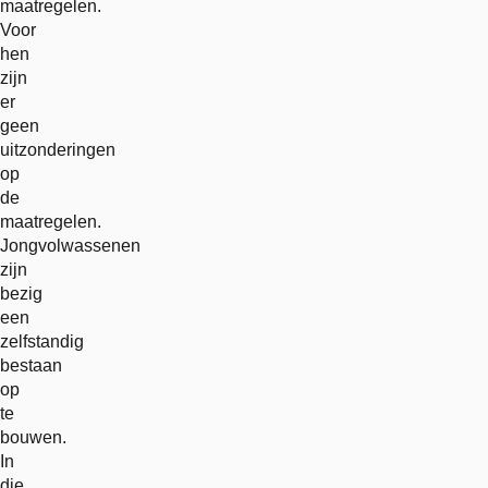
maatregelen.
Voor
hen
zijn
er
geen
uitzonderingen
op
de
maatregelen.
Jongvolwassenen
zijn
bezig
een
zelfstandig
bestaan
op
te
bouwen.
In
die