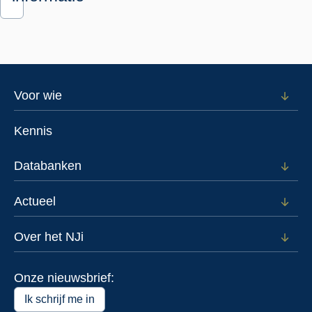
Footer
Voor wie
Open
subm
menu
voor
Kennis
Voor
wie
Databanken
Open
subm
voor
Actueel
Open
Data
subm
voor
Over het NJi
Open
Actue
subm
voor
Onze nieuwsbrief:
Over
het
Ik schrijf me in
NJi