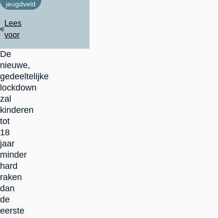
jeugdveld
Lees
voor
De
nieuwe,
gedeeltelijke
lockdown
zal
kinderen
tot
18
jaar
minder
hard
raken
dan
de
eerste