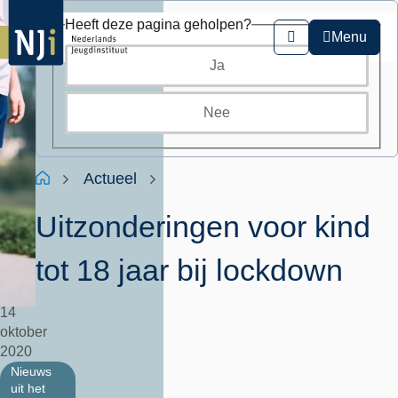
Overslaan
Heeft deze pagina geholpen?
en
Menu
Zoeken
naar
Ja
de
inhoud
gaan
Nee
Kruimelpad
Home
Actueel
Uitzonderingen voor kind
tot 18 jaar bij lockdown
14
oktober
2020
Nieuws
uit het