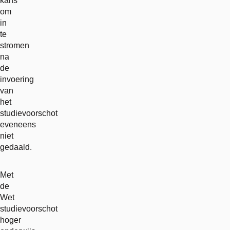
kans
om
in
te
stromen
na
de
invoering
van
het
studievoorschot
eveneens
niet
gedaald.
Met
de
Wet
studievoorschot
hoger