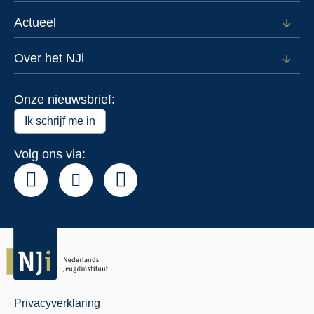
subm
voor
Actueel
Open
Data
subm
voor
Over het NJi
Open
Actue
subm
voor
Onze nieuwsbrief:
Over
het
Ik schrijf me in
NJi
Volg ons via:
Privacyverklaring
Juridisch