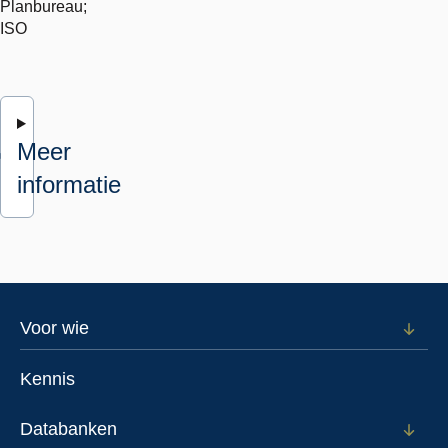
Planbureau;
ISO
Meer
informatie
Footer
Voor wie
Open
subm
menu
voor
Kennis
Voor
wie
Databanken
Open