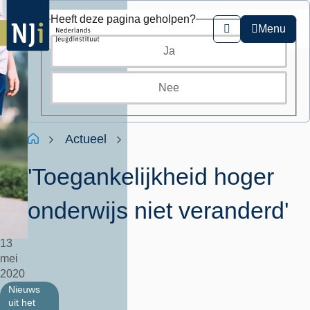
Overslaan
Heeft deze pagina geholpen?
en
Menu
Zoeken
naar
Ja
de
inhoud
gaan
Nee
Kruimelpad
Home
Actueel
'Toegankelijkheid hoger
onderwijs niet veranderd'
13
mei
2020
Nieuws
uit het