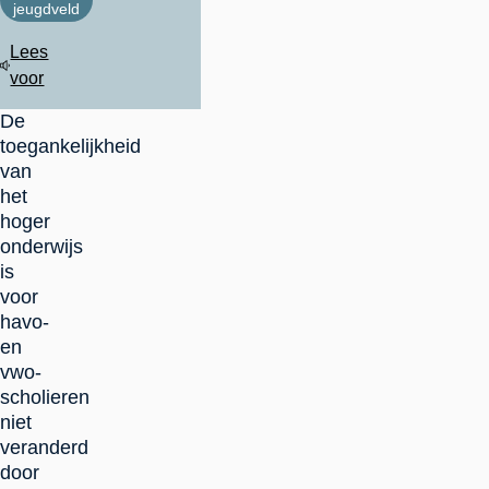
jeugdveld
Lees
voor
De
toegankelijkheid
van
het
hoger
onderwijs
is
voor
havo-
en
vwo-
scholieren
niet
veranderd
door