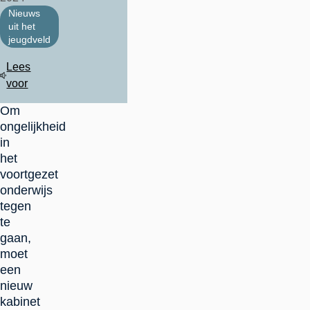
Nieuws
uit het
jeugdveld
Lees
voor
Om
ongelijkheid
in
het
voortgezet
onderwijs
tegen
te
gaan,
moet
een
nieuw
kabinet