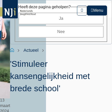
Overslaan
Heeft deze pagina geholpen?
en
Menu
Zoeken
naar
Ja
de
inhoud
gaan
Nee
Kruimelpad
Home
Actueel
'Stimuleer
kansengelijkheid met
brede school'
13
maart
2024