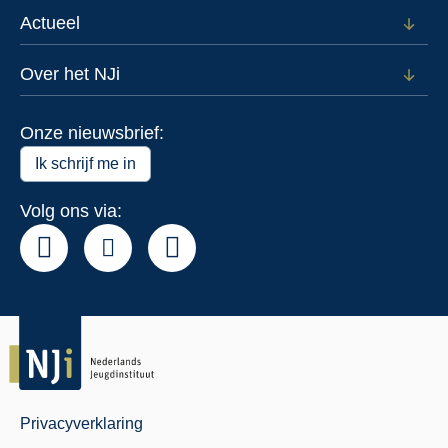
subm
voor
Actueel
Open
Data
subm
voor
Over het NJi
Open
Actue
subm
voor
Onze nieuwsbrief:
Over
het
Ik schrijf me in
NJi
Volg ons via:
Privacyverklaring
Juridisch