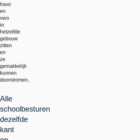
havo
en
vwo
in
hetzelfde
gebouw
zitten
en
ze
gemakkelijk
kunnen
doorstromen.
Alle
schoolbesturen
dezelfde
kant
op