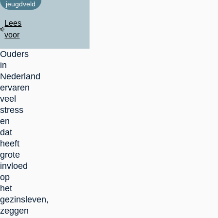
jeugdveld
Lees
voor
Ouders
in
Nederland
ervaren
veel
stress
en
dat
heeft
grote
invloed
op
het
gezinsleven,
zeggen