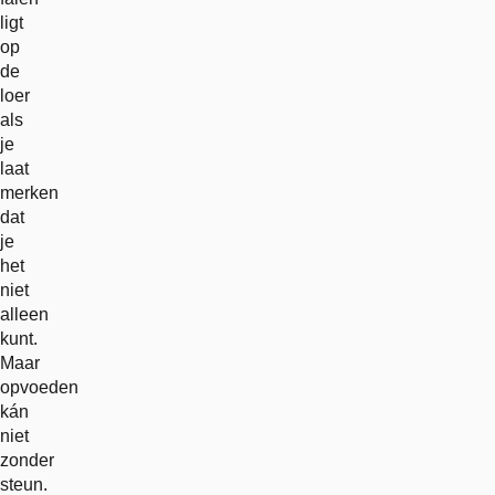
ligt
op
de
loer
als
je
laat
merken
dat
je
het
niet
alleen
kunt.
Maar
opvoeden
kán
niet
zonder
steun.