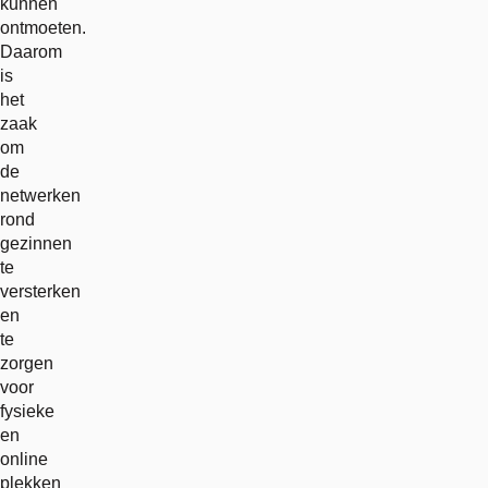
kunnen
ontmoeten.
Daarom
is
het
zaak
om
de
netwerken
rond
gezinnen
te
versterken
en
te
zorgen
voor
fysieke
en
online
plekken