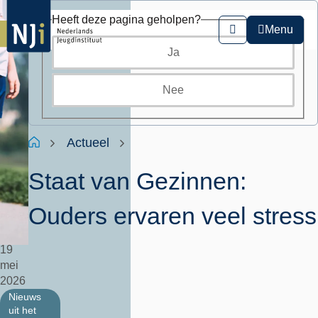
Overslaan
Heeft deze pagina geholpen?
en
Menu
Zoeken
naar
Ja
de
inhoud
gaan
Nee
Kruimelpad
Home
Actueel
Staat van Gezinnen:
Ouders ervaren veel stress
19
mei
2026
Nieuws
uit het