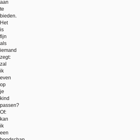
aan
te
bieden.
Het
is
fijn
als
iemand
zegt:
zal
ik
even
op
je
kind
passen?
Of:
kan
ik
een
boodschap