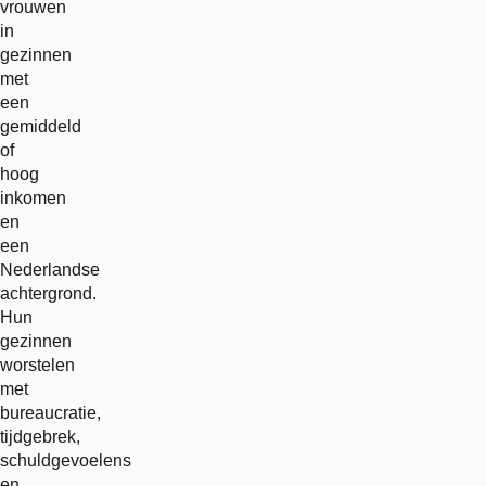
vrouwen
in
gezinnen
met
een
gemiddeld
of
hoog
inkomen
en
een
Nederlandse
achtergrond.
Hun
gezinnen
worstelen
met
bureaucratie,
tijdgebrek,
schuldgevoelens
en