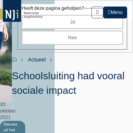
Overslaan
Heeft deze pagina geholpen?
en
Menu
Zoeken
naar
Ja
de
inhoud
gaan
Nee
Kruimelpad
Home
Actueel
Schoolsluiting had vooral
sociale impact
20
oktober
2021
Nieuws
uit het