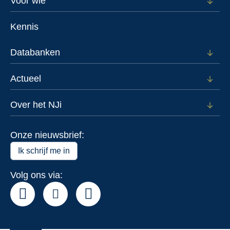
Footer
Voor wie
Open
subm
menu
voor
Kennis
Voor
wie
Databanken
Open
subm
voor
Actueel
Open
Data
subm
voor
Over het NJi
Open
Actue
subm
voor
Onze nieuwsbrief:
Over
het
Ik schrijf me in
NJi
Volg ons via: