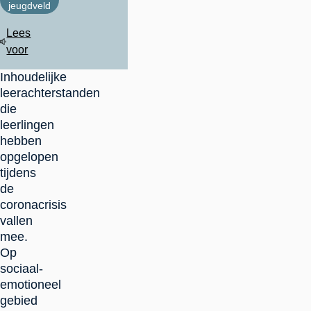
jeugdveld
Lees
voor
Inhoudelijke
leerachterstanden
die
leerlingen
hebben
opgelopen
tijdens
de
coronacrisis
vallen
mee.
Op
sociaal-
emotioneel
gebied