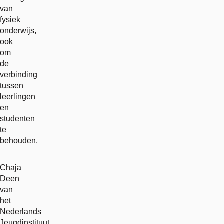
van
fysiek
onderwijs,
ook
om
de
verbinding
tussen
leerlingen
en
studenten
te
behouden.
Chaja
Deen
van
het
Nederlands
Jeugdinstituut