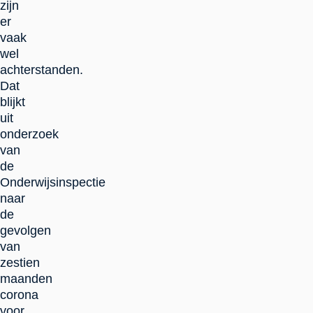
zijn
er
vaak
wel
achterstanden.
Dat
blijkt
uit
onderzoek
van
de
Onderwijsinspectie
naar
de
gevolgen
van
zestien
maanden
corona
voor