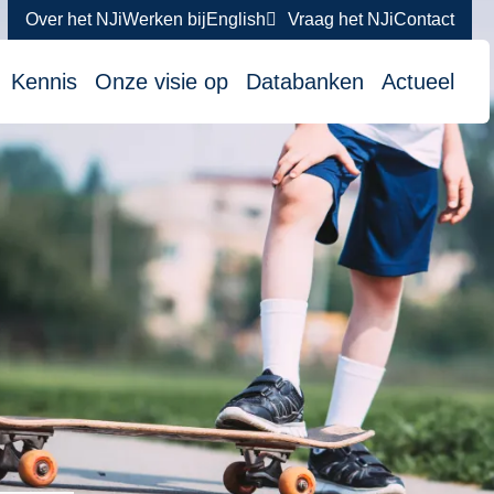
Over het NJi
Werken bij
English
Vraag het NJi
Contact
atie
Kennis
Onze visie op
Databanken
Actueel