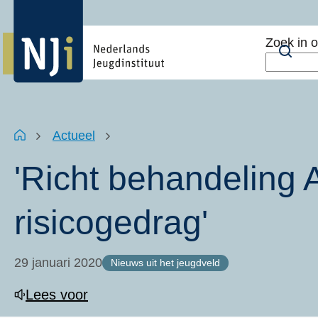
Overslaan
Top
en
menu
Zoek in 
naar
Zoe
de
inhoud
gaan
Kruimelpad
Home
Actueel
'Richt behandeling
risicogedrag'
29 januari 2020
Nieuws uit het jeugdveld
Lees voor