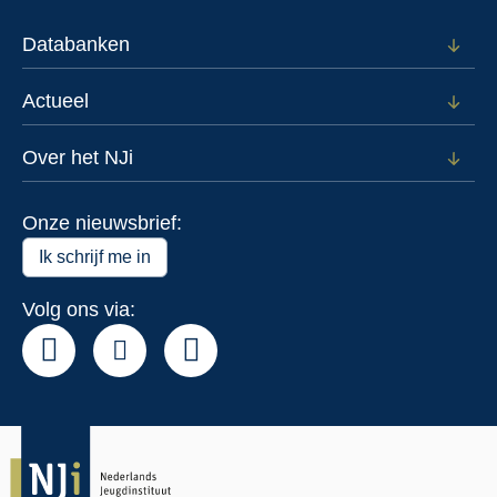
Voor
wie
Databanken
Open
subm
voor
Actueel
Open
Data
subm
voor
Over het NJi
Open
Actue
subm
voor
Onze nieuwsbrief:
Over
het
Ik schrijf me in
NJi
Volg ons via: