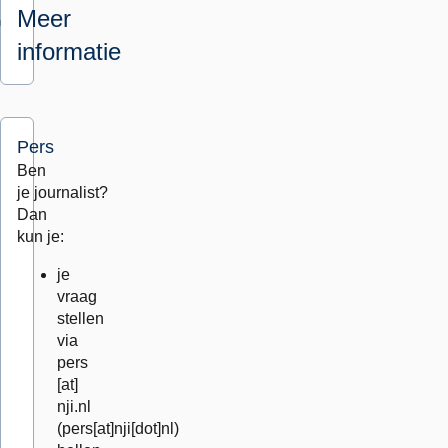
Meer
informatie
Pers
Ben
je journalist?
Dan
kun je:
je
vraag
stellen
via
pers
[at]
nji.nl
(pers[at]nji[dot]nl)