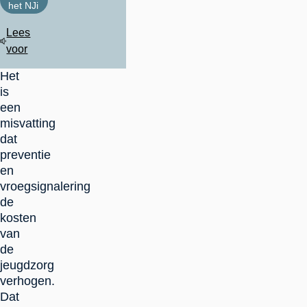
het NJi
Lees
voor
Het
is
een
misvatting
dat
preventie
en
vroegsignalering
de
kosten
van
de
jeugdzorg
verhogen.
Dat