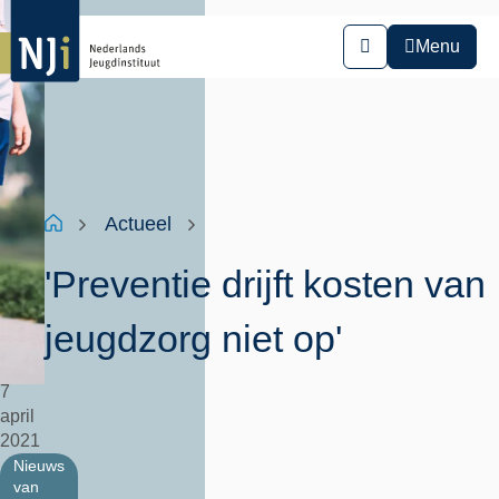
Overslaan
en
Menu
Zoeken
naar
de
inhoud
gaan
Kruimelpad
Home
Actueel
'Preventie drijft kosten van
jeugdzorg niet op'
7
april
2021
Nieuws
van