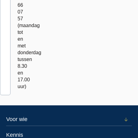
66
07
57
(maandag
tot
en
met
donderdag
tussen
8.30
en
17.00
uur)
Footer
Voor wie
Open
subm
menu
voor
Kennis