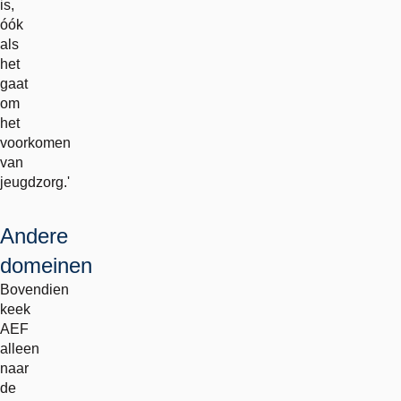
is,
óók
als
het
gaat
om
het
voorkomen
van
jeugdzorg.'
Andere
domeinen
Bovendien
keek
AEF
alleen
naar
de