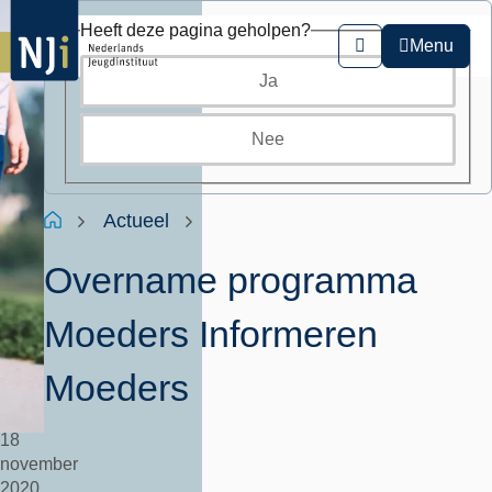
Overslaan
Heeft deze pagina geholpen?
en
Menu
Zoeken
naar
Ja
de
inhoud
gaan
Nee
Kruimelpad
Home
Actueel
Overname programma
Moeders Informeren
Moeders
18
november
2020