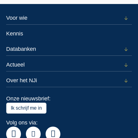
Footer
Voor wie
Open
subm
menu
voor
Kennis
Voor
wie
Databanken
Open
subm
voor
Actueel
Open
Data
subm
voor
Over het NJi
Open
Actue
subm
voor
Onze nieuwsbrief:
Over
het
Ik schrijf me in
NJi
Volg ons via: