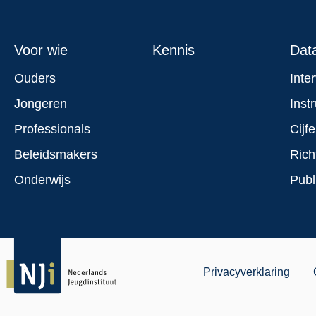
Footer
Voor wie
Kennis
Dat
menu
Ouders
Inte
Jongeren
Inst
Professionals
Cijfe
Beleidsmakers
Rich
Onderwijs
Publ
Juridisch
Privacyverklaring
Menu