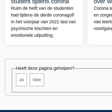
student tijdens corona
over w
over
over
Psychische
Leerv
Ruim de helft van de studenten
Corona le
klachten
en
had tijdens de derde coronagolf
en zorge
student
zorg
in het voorjaar van 2021 last van
van leer
tijdens
over
psychische klachten en
voortgan
corona
welzi
emotionele uitputting.
door
coro
Heeft deze pagina geholpen?
Ja
Nee