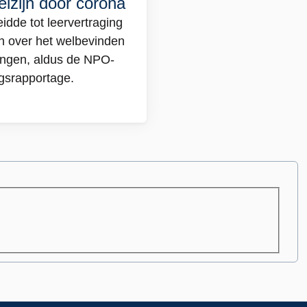
elzijn door corona
ertraging
idde tot leervertraging
n over het welbevinden
lingen, aldus de NPO-
gsrapportage.
jn
na