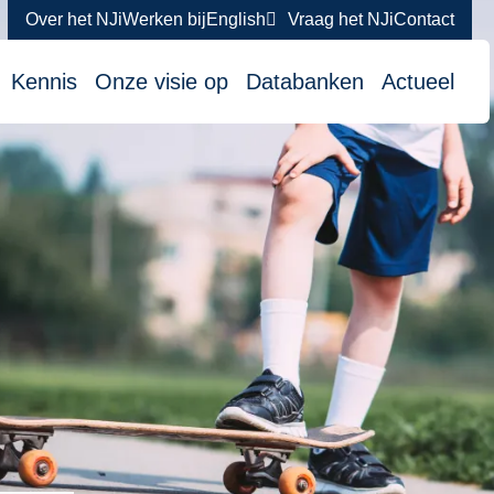
Over het NJi
Werken bij
English
Vraag het NJi
Contact
atie
Kennis
Onze visie op
Databanken
Actueel