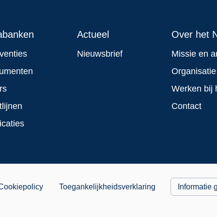
abanken
Actueel
Over het N
rventies
Nieuwsbrief
Missie en a
rumenten
Organisatie
rs
Werken bij 
tlijnen
Contact
icaties
Cookiepolicy
Toegankelijkheidsverklaring
Informatie 