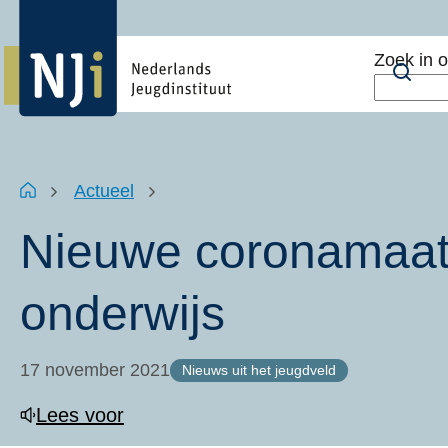
Overslaan
Top
en
menu
Zoek in 
naar
Zoe
de
inhoud
gaan
Kruimelpad
Home
Actueel
Nieuwe coronamaat
onderwijs
17 november 2021
Nieuws uit het jeugdveld
Lees voor