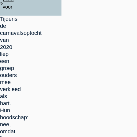
voor
Tijdens
de
carnavalsoptocht
van
2020
liep
een
groep
ouders
mee
verkleed
als
hart.
Hun
boodschap:
nee,
omdat