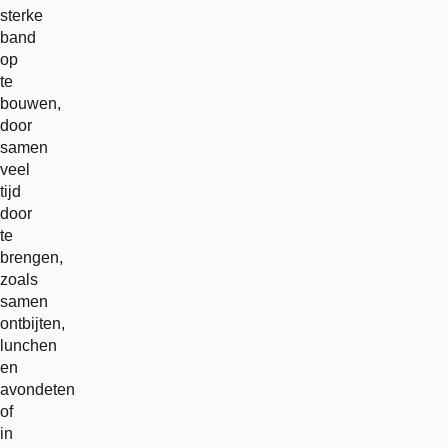
sterke
band
op
te
bouwen,
door
samen
veel
tijd
door
te
brengen,
zoals
samen
ontbijten,
lunchen
en
avondeten
of
in