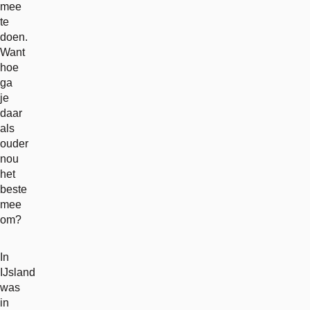
mee
te
doen.
Want
hoe
ga
je
daar
als
ouder
nou
het
beste
mee
om?
In
IJsland
was
in