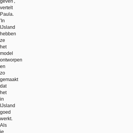
geven',
vertelt
Paula.
'In
IJsland
hebben
ze
het
model
ontworpen
en
zo
gemaakt
dat
het
in
IJsland
goed
werkt.
Als
je