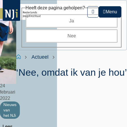
Overslaan
Heeft deze pagina geholpen?
en
Menu
Zoeken
naar
Ja
de
inhoud
gaan
Nee
Kruimelpad
Home
Actueel
‘Nee, omdat ik van je hou’
24
februari
2022
Nieuws
van
het NJi
Lees