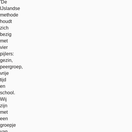
'De
IJslandse
methode
houdt
zich
bezig
met
vier
pijlers:
gezin,
peergroep,
vrije
tijd
en
school.
Wij
zijn
met
een
groepje
van