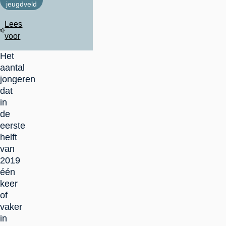
jeugdveld
Lees
voor
Het
aantal
jongeren
dat
in
de
eerste
helft
van
2019
één
keer
of
vaker
in