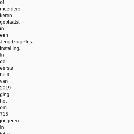
of
meerdere
keren
geplaatst
in
een
JeugdzorgPlus-
instelling.
In
de
eerste
helft
van
2019
ging
het
om
715
jongeren.
In
totaal