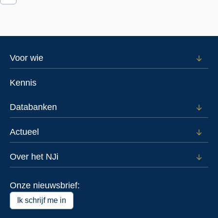
Footer
Voor wie
Open
subm
menu
voor
Kennis
Voor
wie
Databanken
Open
subm
voor
Actueel
Open
Data
subm
voor
Over het NJi
Open
Actue
subm
voor
Onze nieuwsbrief:
Over
het
Ik schrijf me in
NJi