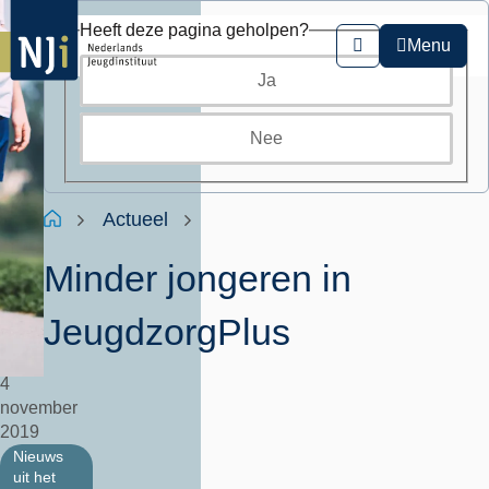
Overslaan
Heeft deze pagina geholpen?
en
Menu
Zoeken
naar
Ja
de
inhoud
gaan
Nee
Kruimelpad
Home
Actueel
Minder jongeren in
JeugdzorgPlus
4
november
2019
Nieuws
uit het