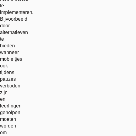
te
implementeren.
Bijvoorbeeld
door
alternatieven
te
bieden
wanneer
mobieltjes
ook
tijdens
pauzes
verboden
zijn
en
leerlingen
geholpen
moeten
worden
om