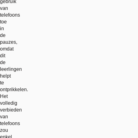
gebruik
van
telefoons
toe
in
de
pauzes,
omdat
dit
de
leerlingen
helpt
te
ontprikkelen.
Het
volledig
verbieden
van
telefoons
zou
enkel