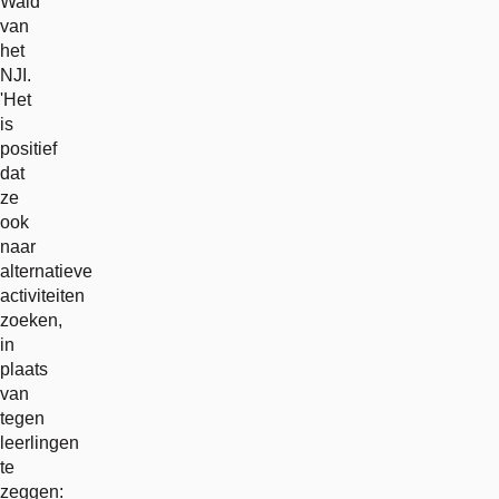
Wald
van
het
NJI.
'Het
is
positief
dat
ze
ook
naar
alternatieve
activiteiten
zoeken,
in
plaats
van
tegen
leerlingen
te
zeggen: