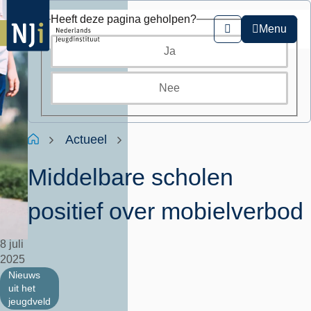
Overslaan
Heeft deze pagina geholpen?
en
Menu
Zoeken
naar
Ja
de
inhoud
gaan
Nee
Kruimelpad
Home
Actueel
Middelbare scholen
positief over mobielverbod
8 juli
2025
Nieuws
uit het
jeugdveld