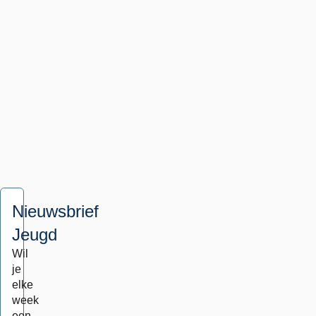
mediagebruik
en
hoe
ouders
kinderen
hierbij
kunnen
begeleiden.
Nieuwsbrief
Jeugd
Wil
je
elke
week
een