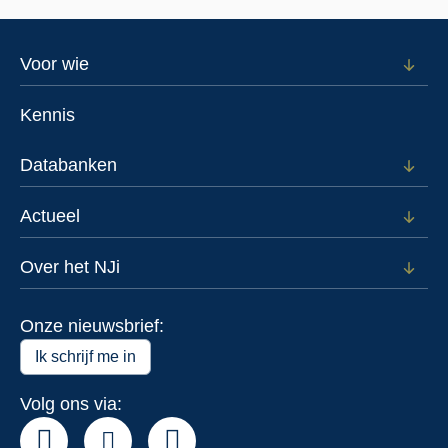
Footer
Voor wie
Open
subm
menu
voor
Kennis
Voor
wie
Databanken
Open
subm
voor
Actueel
Open
Data
subm
voor
Over het NJi
Open
Actue
subm
voor
Onze nieuwsbrief:
Over
het
Ik schrijf me in
NJi
Volg ons via: