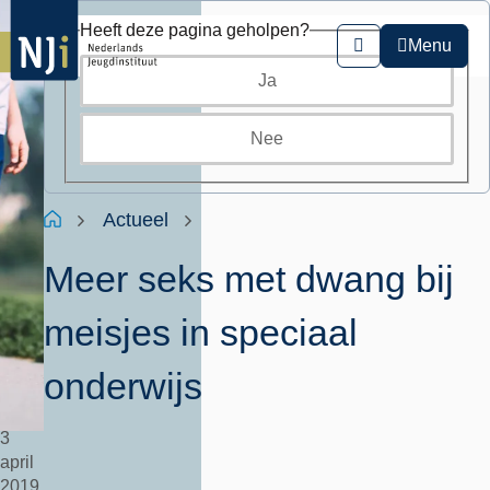
Overslaan
Heeft deze pagina geholpen?
en
Menu
Zoeken
naar
Ja
de
inhoud
gaan
Nee
Kruimelpad
Home
Actueel
Meer seks met dwang bij
meisjes in speciaal
onderwijs
3
april
2019