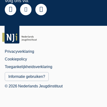
Volg ons via:
Privacyverklaring
Juridisch
Cookiepolicy
Menu
Toegankelijkheidsverklaring
Informatie gebruiken?
© 2026 Nederlands Jeugdinstituut