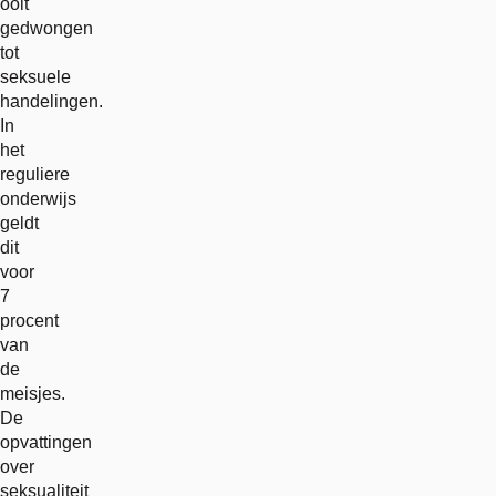
ooit
gedwongen
tot
seksuele
handelingen.
In
het
reguliere
onderwijs
geldt
dit
voor
7
procent
van
de
meisjes.
De
opvattingen
over
seksualiteit