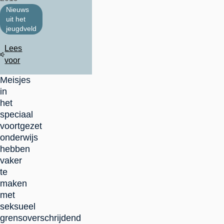
Nieuws
uit het
jeugdveld
Lees
voor
Meisjes
in
het
speciaal
voortgezet
onderwijs
hebben
vaker
te
maken
met
seksueel
grensoverschrijdend