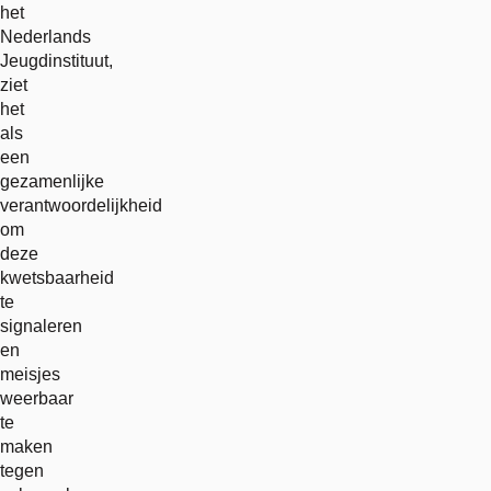
het
Nederlands
Jeugdinstituut,
ziet
het
als
een
gezamenlijke
verantwoordelijkheid
om
deze
kwetsbaarheid
te
signaleren
en
meisjes
weerbaar
te
maken
tegen