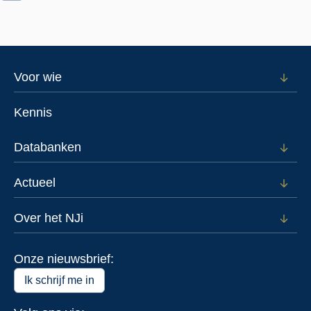
Footer
Voor wie
Open
subm
menu
voor
Kennis
Voor
wie
Databanken
Open
subm
voor
Actueel
Open
Data
subm
voor
Over het NJi
Open
Actue
subm
voor
Onze nieuwsbrief:
Over
het
Ik schrijf me in
NJi