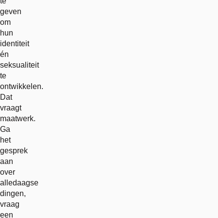
te
geven
om
hun
identiteit
én
seksualiteit
te
ontwikkelen.
Dat
vraagt
maatwerk.
Ga
het
gesprek
aan
over
alledaagse
dingen,
vraag
een