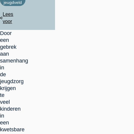
jeugdveld
Lees
voor
Door
een
gebrek
aan
samenhang
in
de
jeugdzorg
krijgen
te
veel
kinderen
in
een
kwetsbare