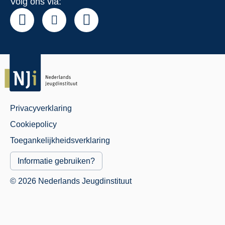
Volg ons via:
Privacyverklaring
Juridisch
Cookiepolicy
Menu
Toegankelijkheidsverklaring
Informatie gebruiken?
© 2026 Nederlands Jeugdinstituut