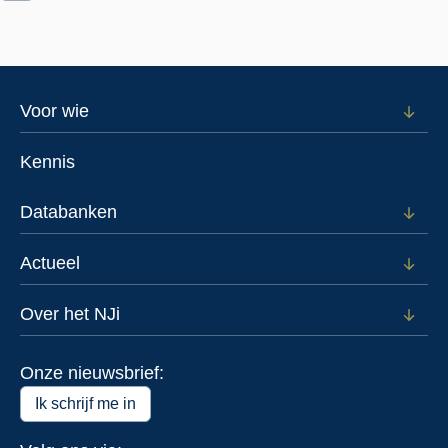
Footer
Voor wie
Open
subm
menu
voor
Kennis
Voor
wie
Databanken
Open
subm
voor
Actueel
Open
Data
subm
voor
Over het NJi
Open
Actue
subm
voor
Onze nieuwsbrief:
Over
het
Ik schrijf me in
NJi