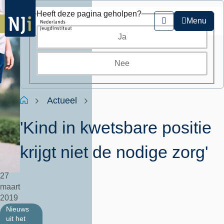
Overslaan
Heeft deze pagina geholpen?
en
Menu
Zoeken
naar
Ja
de
inhoud
gaan
Nee
Kruimelpad
Home
Actueel
'Kind in kwetsbare positie
krijgt niet de nodige zorg'
27
maart
2019
Nieuws
uit het