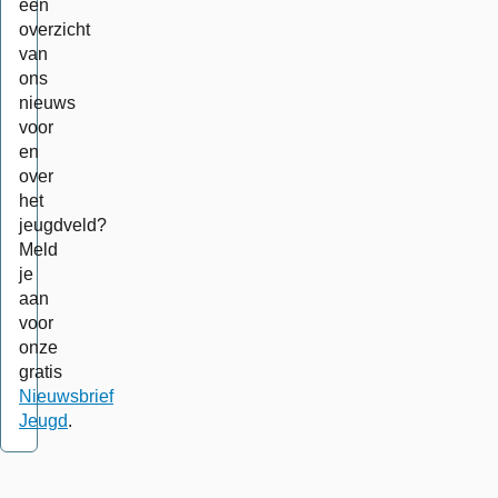
een
overzicht
van
ons
nieuws
voor
en
over
het
jeugdveld?
Meld
je
aan
voor
onze
gratis
Nieuwsbrief
Jeugd
.