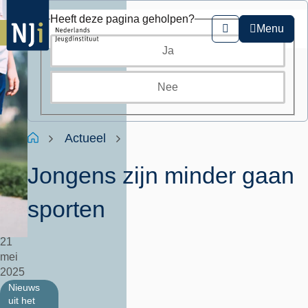
Overslaan
Heeft deze pagina geholpen?
en
Menu
Zoeken
naar
Ja
de
inhoud
gaan
Nee
Kruimelpad
Home
Actueel
Jongens zijn minder gaan
sporten
21
mei
2025
Nieuws
uit het