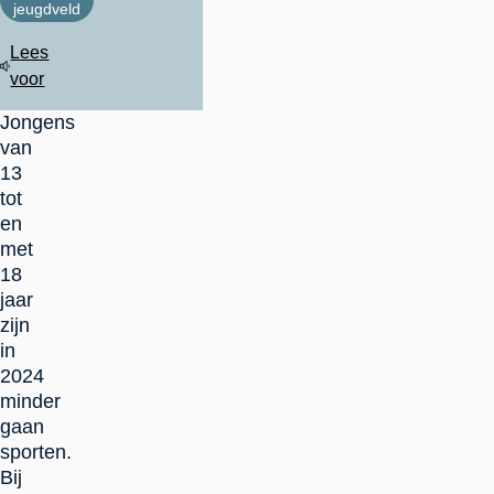
jeugdveld
Lees
voor
Jongens
van
13
tot
en
met
18
jaar
zijn
in
2024
minder
gaan
sporten.
Bij