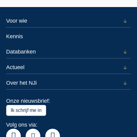
Footer
Voor wie
Open
subm
menu
voor
Kennis
Voor
wie
Databanken
Open
subm
voor
Actueel
Open
Data
subm
voor
Over het NJi
Open
Actue
subm
voor
Onze nieuwsbrief:
Over
het
Ik schrijf me in
NJi
Volg ons via: