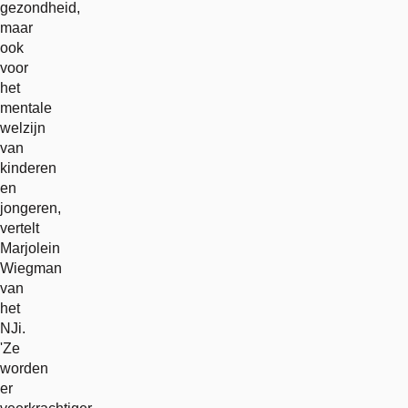
gezondheid,
maar
ook
voor
het
mentale
welzijn
van
kinderen
en
jongeren,
vertelt
Marjolein
Wiegman
van
het
NJi.
'Ze
worden
er