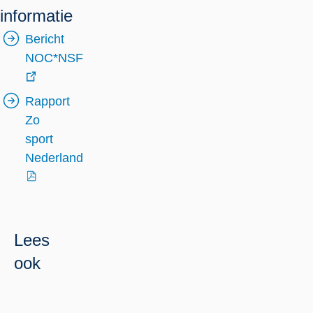
informatie
Bericht
NOC*NSF
externe
Rapport
link
Zo
sport
Nederland
externe
link
Lees
ook
Weten