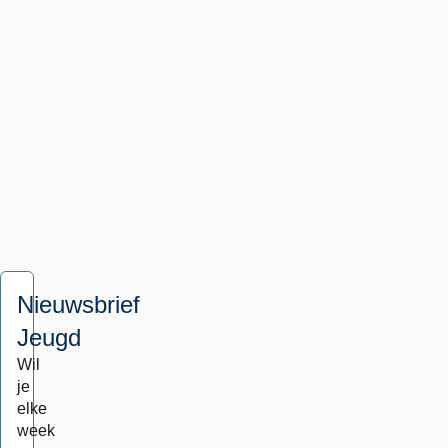
je
meer
informatie
over
wat
je
wél
kunt
doen.
Nieuwsbrief
Jeugd
Wil
je
elke
week