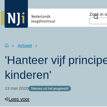
Overslaan
Top
en
menu
Zoek in 
naar
Zoe
de
inhoud
gaan
Kruimelpad
Home
Actueel
'Hanteer vijf princip
kinderen'
13 mei 2020
Nieuws uit het jeugdveld
Lees voor