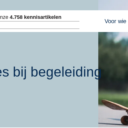
Hoofdnavig
onze
4.758 kennisartikelen
Voor wie
ken
es bij begeleiding