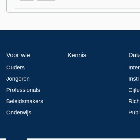
Footer
Voor wie
Kennis
Dat
menu
Ouders
Inte
Jongeren
Inst
Professionals
Cijfe
Beleidsmakers
Rich
Onderwijs
Publ