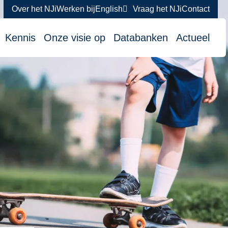
Over het NJi
Werken bij
English
Vraag het NJi
Contact
atie
Kennis
Onze visie op
Databanken
Actueel