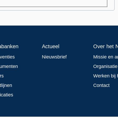
abanken
Actueel
Over het N
rventies
Nieuwsbrief
Missie en a
rumenten
Organisatie
rs
Werken bij 
tlijnen
Contact
icaties