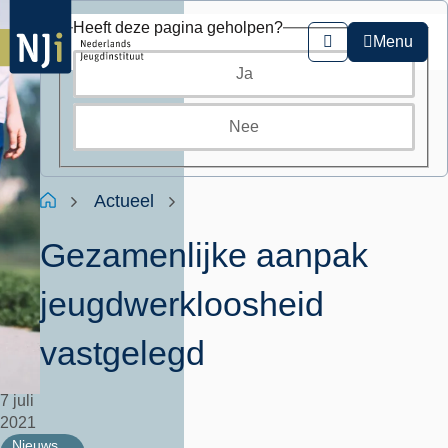
Overslaan
Heeft deze pagina geholpen?
en
Menu
Zoeken
naar
Ja
de
inhoud
gaan
Nee
Kruimelpad
Home
Actueel
Gezamenlijke aanpak
jeugdwerkloosheid
vastgelegd
7 juli
2021
Nieuws