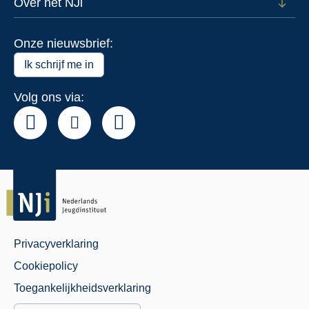
voor
Over het NJi
Open
Actue
subm
voor
Onze nieuwsbrief:
Over
het
Ik schrijf me in
NJi
Volg ons via:
Privacyverklaring
Juridisch
Cookiepolicy
Menu
Toegankelijkheidsverklaring