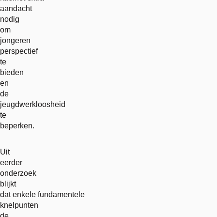
aandacht
nodig
om
jongeren
perspectief
te
bieden
en
de
jeugdwerkloosheid
te
beperken.
Uit
eerder
onderzoek
blijkt
dat enkele fundamentele
knelpunten
de