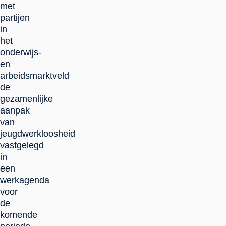
met
partijen
in
het
onderwijs-
en
arbeidsmarktveld
de
gezamenlijke
aanpak
van
jeugdwerkloosheid
vastgelegd
in
een
werkagenda
voor
de
komende