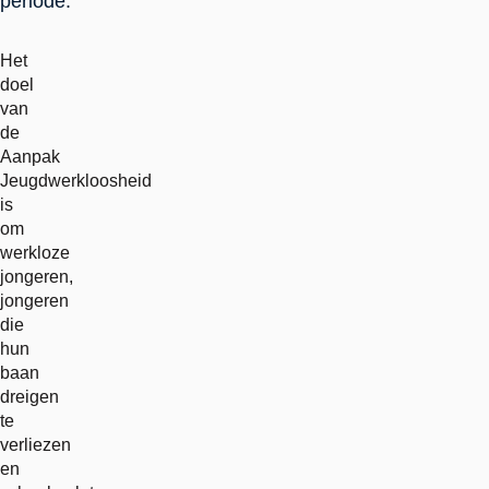
periode.
Het
doel
van
de
Aanpak
Jeugdwerkloosheid
is
om
werkloze
jongeren,
jongeren
die
hun
baan
dreigen
te
verliezen
en