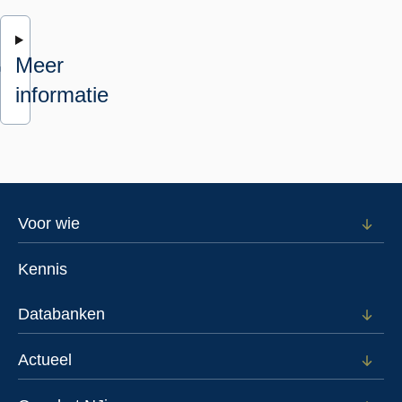
Meer
informatie
Footer
Voor wie
Open
subm
menu
voor
Kennis
Voor
wie
Databanken
Open
subm
voor
Actueel
Open
Data
subm