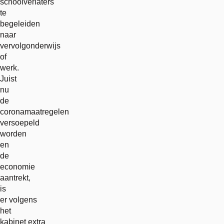
schoolverlaters
te
begeleiden
naar
vervolgonderwijs
of
werk.
Juist
nu
de
coronamaatregelen
versoepeld
worden
en
de
economie
aantrekt,
is
er volgens
het
kabinet extra