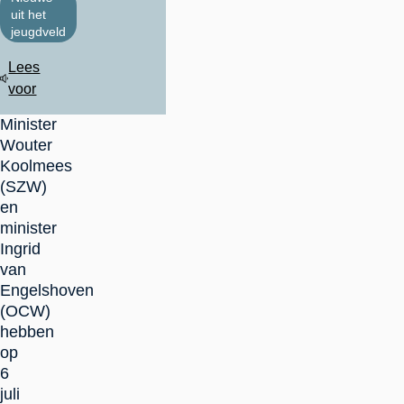
uit het
jeugdveld
Lees
voor
Minister
Wouter
Koolmees
(SZW)
en
minister
Ingrid
van
Engelshoven
(OCW)
hebben
op
6
juli