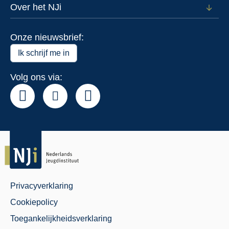
voor
Over het NJi
Open
Actue
subm
voor
Onze nieuwsbrief:
Over
het
Ik schrijf me in
NJi
Volg ons via:
Privacyverklaring
Juridisch
Cookiepolicy
Menu
Toegankelijkheidsverklaring