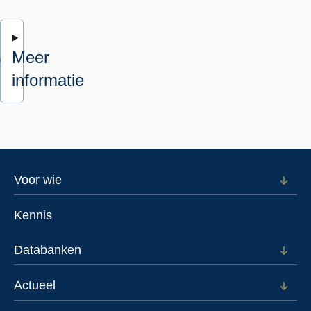
Meer
informatie
Footer
Voor wie
Open
subm
menu
voor
Kennis
Voor
wie
Databanken
Open
subm
voor
Actueel
Open
Data
subm