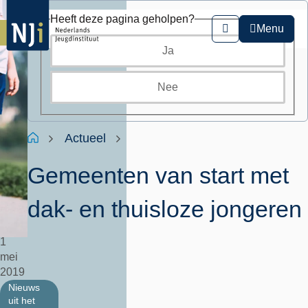
Overslaan
Heeft deze pagina geholpen?
en
Menu
Zoeken
naar
Ja
de
inhoud
gaan
Nee
Kruimelpad
Home
Actueel
Gemeenten van start met
dak- en thuisloze jongeren
1
mei
2019
Nieuws
uit het