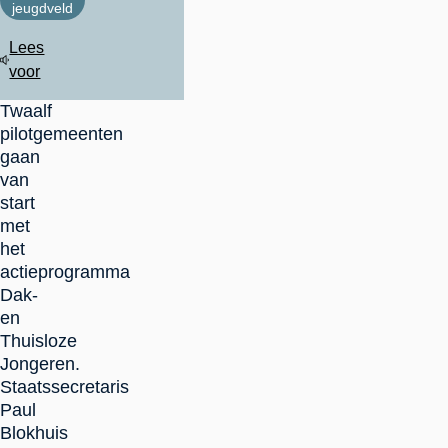
jeugdveld
Lees
voor
Twaalf
pilotgemeenten
gaan
van
start
met
het
actieprogramma
Dak-
en
Thuisloze
Jongeren.
Staatssecretaris
Paul
Blokhuis