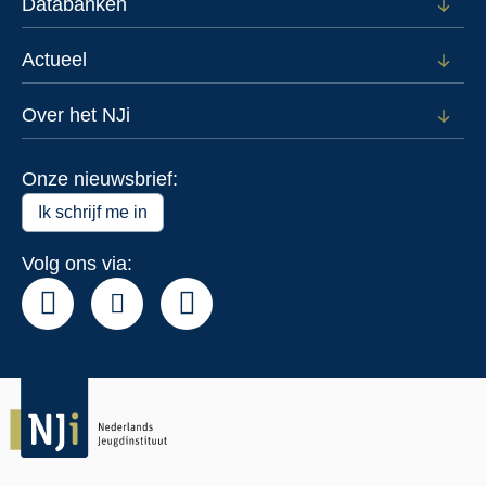
Databanken
Open
subm
voor
Actueel
Open
Data
subm
voor
Over het NJi
Open
Actue
subm
voor
Onze nieuwsbrief:
Over
het
Ik schrijf me in
NJi
Volg ons via: