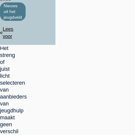
Nieuws
uit het
jeugdveld
Lees
voor
Het
streng
of
juist
licht
selecteren
van
aanbieders
van
jeugdhulp
maakt
geen
verschil