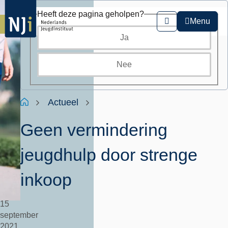
Overslaan
Heeft deze pagina geholpen?
en
Menu
Zoeken
naar
Ja
de
inhoud
gaan
Nee
Kruimelpad
Home
Actueel
Geen vermindering
jeugdhulp door strenge
inkoop
15
september
2021