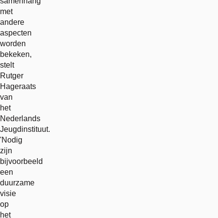
samenhang
met
andere
aspecten
worden
bekeken,
stelt
Rutger
Hageraats
van
het
Nederlands
Jeugdinstituut.
'Nodig
zijn
bijvoorbeeld
een
duurzame
visie
op
het