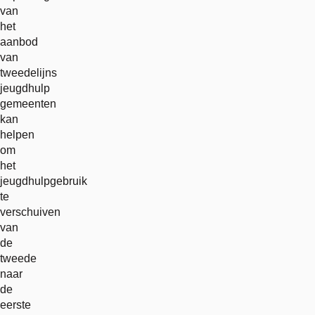
van
het
aanbod
van
tweedelijns
jeugdhulp
gemeenten
kan
helpen
om
het
jeugdhulpgebruik
te
verschuiven
van
de
tweede
naar
de
eerste