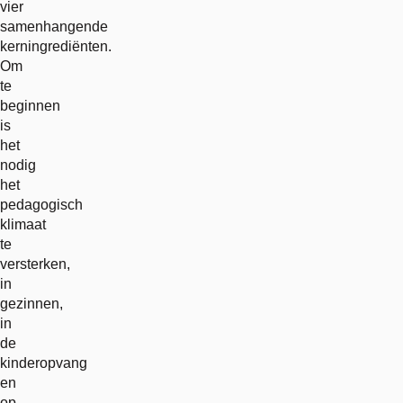
vier
samenhangende
kerningrediënten.
Om
te
beginnen
is
het
nodig
het
pedagogisch
klimaat
te
versterken,
in
gezinnen,
in
de
kinderopvang
en
op