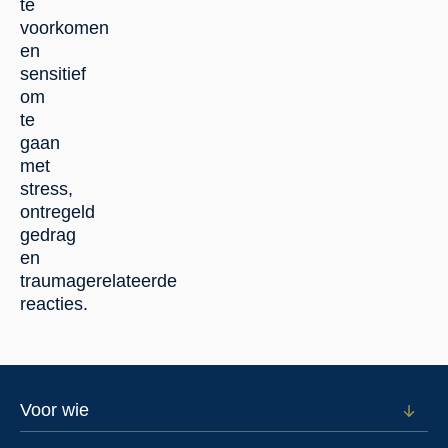
te
voorkomen
en
sensitief
om
te
gaan
met
stress,
ontregeld
gedrag
en
traumagerelateerde
reacties.
Footer
Voor wie
Open
subm
menu