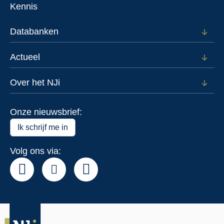
voor
Kennis
Voor
wie
Databanken
Open
subm
voor
Actueel
Open
Data
subm
voor
Over het NJi
Open
Actue
subm
voor
Onze nieuwsbrief:
Over
het
Ik schrijf me in
NJi
Volg ons via: