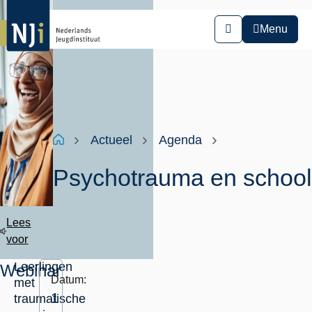
Overslaan
en
Menu
Zoeken
naar
de
inhoud
gaan
Kruimelpad
Home
Actueel
Agenda
Psychotrauma en school
Lees
voor
Leerlingen
Webinar
Datum:
met
1
traumatische