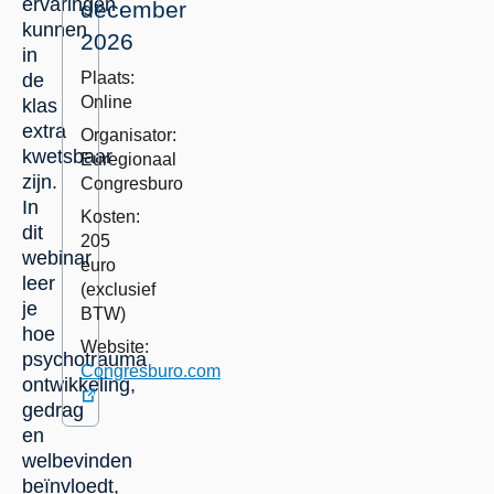
ervaringen
december
kunnen
2026
in
Plaats:
de
Online
klas
extra
Organisator:
kwetsbaar
Euregionaal
zijn.
Congresburo
In
Kosten:
dit
205
webinar
euro
leer
(exclusief
je
BTW)
hoe
Website:
psychotrauma
Congresburo.com
ontwikkeling,
gedrag
externe
en
link
welbevinden
beïnvloedt,