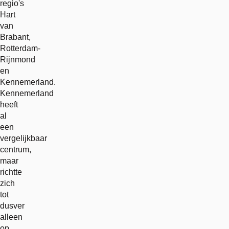
regio's
Hart
van
Brabant,
Rotterdam-
Rijnmond
en
Kennemerland.
Kennemerland
heeft
al
een
vergelijkbaar
centrum,
maar
richtte
zich
tot
dusver
alleen
op