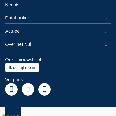
menu
voor
Kennis
Voor
wie
Databanken
Open
subm
voor
Actueel
Open
Data
subm
voor
Over het NJi
Open
Actue
subm
voor
Onze nieuwsbrief:
Over
het
Ik schrijf me in
NJi
Volg ons via: