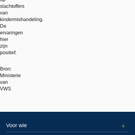
slachtoffers
van
kindermishandeling.
De
ervaringen
hier
zijn
positief.
Bron:
Ministerie
van
VWS
Footer
Voor wie
Open
subm