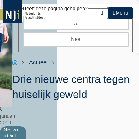
Overslaan
Heeft deze pagina geholpen?
en
Menu
Zoeken
naar
Ja
de
inhoud
gaan
Nee
Kruimelpad
Home
Actueel
Drie nieuwe centra tegen
huiselijk geweld
8
januari
2019
Nieuws
uit het