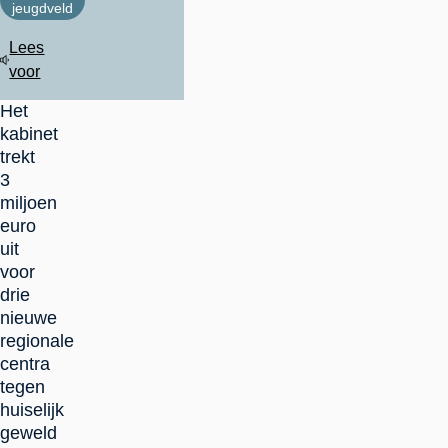
jeugdveld
Lees
voor
Het
kabinet
trekt
3
miljoen
euro
uit
voor
drie
nieuwe
regionale
centra
tegen
huiselijk
geweld