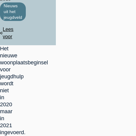
Nieuws
uit het
jeugdveld
Lees
voor
Het
nieuwe
woonplaatsbeginsel
voor
jeugdhulp
wordt
niet
in
2020
maar
in
2021
ingevoerd.