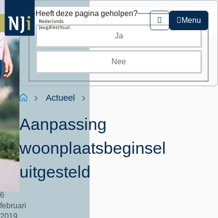
Overslaan
Heeft deze pagina geholpen?
en
Menu
Zoeken
naar
Ja
de
inhoud
gaan
Nee
Kruimelpad
Home
Actueel
Aanpassing
woonplaatsbeginsel
uitgesteld
6
februari
2019