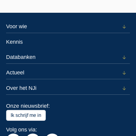
Footer
Voor wie
Open
subm
menu
voor
Kennis
Voor
wie
Databanken
Open
subm
voor
Actueel
Open
Data
subm
voor
Over het NJi
Open
Actue
subm
voor
Onze nieuwsbrief:
Over
het
Ik schrijf me in
NJi
Volg ons via: