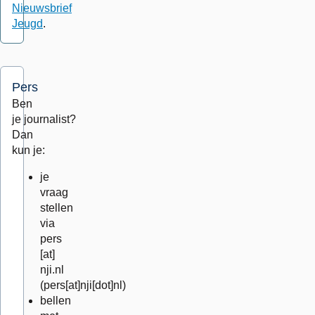
Nieuwsbrief
Jeugd
.
Pers
Ben
je journalist?
Dan
kun je:
je
vraag
stellen
via
pers
[at]
nji.nl
(pers[at]nji[dot]nl)
bellen