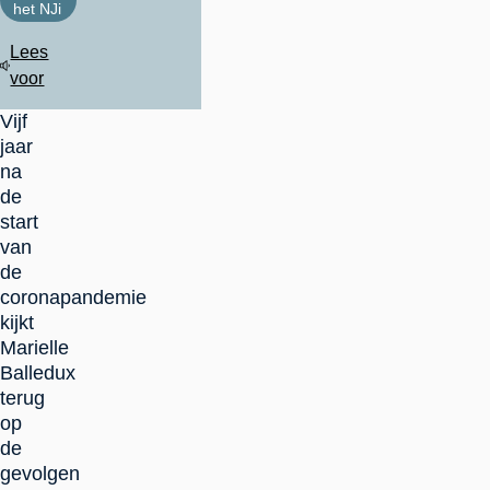
het NJi
Lees
voor
Vijf
jaar
na
de
start
van
de
coronapandemie
kijkt
Marielle
Balledux
terug
op
de
gevolgen