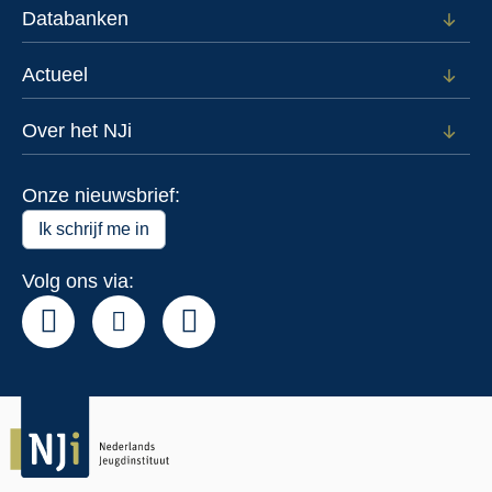
wie
Databanken
Open
subm
voor
Actueel
Open
Data
subm
voor
Over het NJi
Open
Actue
subm
voor
Onze nieuwsbrief:
Over
het
Ik schrijf me in
NJi
Volg ons via: