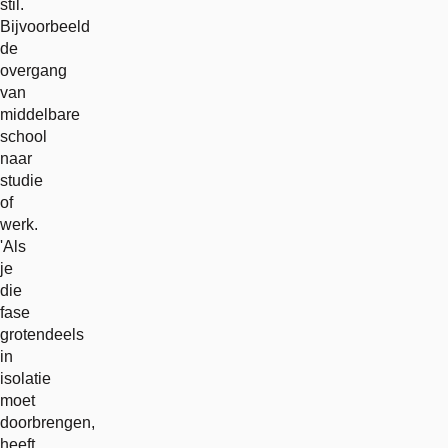
stil.
Bijvoorbeeld
de
overgang
van
middelbare
school
naar
studie
of
werk.
'Als
je
die
fase
grotendeels
in
isolatie
moet
doorbrengen,
heeft