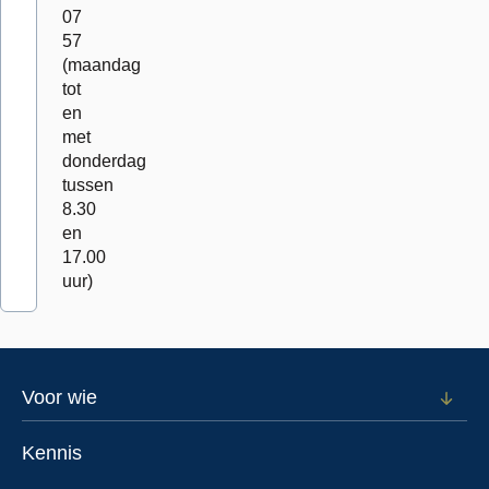
07
57
(maandag
tot
en
met
donderdag
tussen
8.30
en
17.00
uur)
Footer
Voor wie
Open
subm
menu
voor
Kennis
Voor