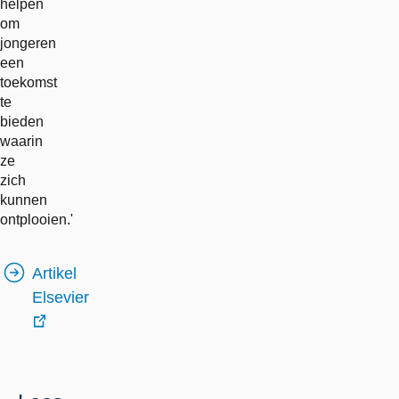
helpen
om
jongeren
een
toekomst
te
bieden
waarin
ze
zich
kunnen
ontplooien.'
Artikel
Elsevier
externe
link